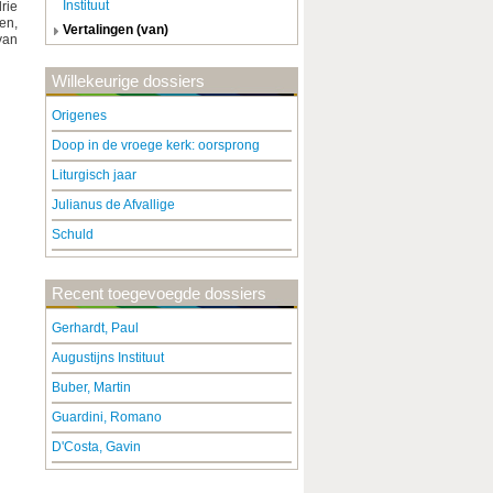
Instituut
rie
en,
vertalingen (van)
van
Willekeurige dossiers
Origenes
Doop in de vroege kerk: oorsprong
Liturgisch jaar
Julianus de Afvallige
Schuld
Recent toegevoegde dossiers
Gerhardt, Paul
Augustijns Instituut
Buber, Martin
Guardini, Romano
D'Costa, Gavin