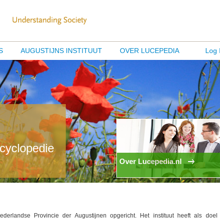
S
AUGUSTIJNS INSTITUUT
OVER LUCEPEDIA
Log 
ncyclopedie
Over Lucepedia.nl
ederlandse Provincie der Augustijnen opgericht. Het instituut heeft als doel