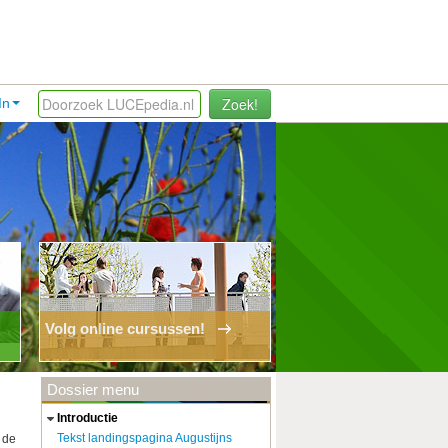
Zoek!
In
Volg online cursussen!
Dossier menu
introductie
Tekst landingspagina Augustijns
 de