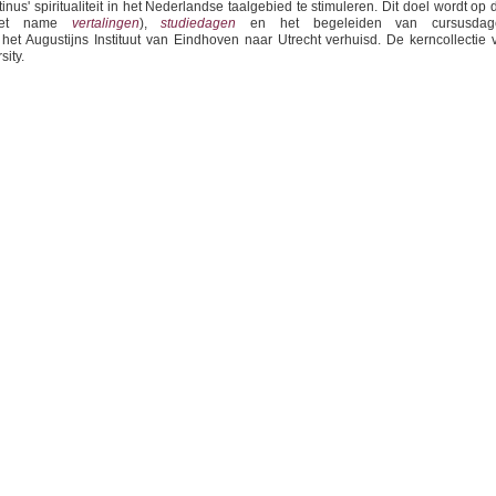
us' spiritualiteit in het Nederlandse taalgebied te stimuleren. Dit doel wordt op d
et name
vertalingen
),
studiedagen
en het begeleiden van cursusdag
 het Augustijns Instituut van Eindhoven naar Utrecht verhuisd. De kerncollectie 
sity.