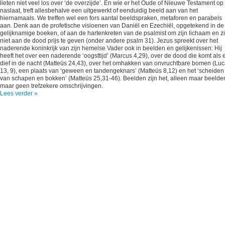
lieten niet veel los over ‘de overzijde’. En wie er het Oude of Nieuwe Testament op
naslaat, treft allesbehalve een uitgewerkt of eenduidig beeld aan van het
hiernamaals. We treffen wel een fors aantal beeldspraken, metaforen en parabels
aan. Denk aan de profetische visioenen van Daniël en Ezechiël, opgetekend in de
gelijknamige boeken, of aan de hartenkreten van de psalmist om zijn lichaam en zi
niet aan de dood prijs te geven (onder andere psalm 31). Jezus spreekt over het
naderende koninkrijk van zijn hemelse Vader ook in beelden en gelijkenissen: Hij
heeft het over een naderende ‘oogsttijd’ (Marcus 4,29), over de dood die komt als 
dief in de nacht (Matteüs 24,43), over het omhakken van onvruchtbare bomen (Lu
13, 9), een plaats van ‘geween en tandengeknars’ (Matteüs 8,12) en het ‘scheiden
van schapen en bokken’ (Matteüs 25,31-46). Beelden zijn het, alleen maar beelde
maar geen trefzekere omschrijvingen.
Lees verder »