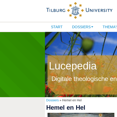
START
DOSSIERS
THEMA'
Lucepedia
Digitale theologische e
Dossiers
» Hemel en Hel
Hemel en Hel