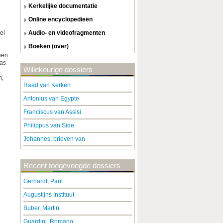
kerkelijke documentatie
online encyclopedieën
el
audio- en videofragmenten
boeken (over)
een
cas
Willekeurige dossiers
n,
Raad van Kerken
Antonius van Egypte
Franciscus van Assisi
Philippus van Side
Johannes, brieven van
Recent toegevoegde dossiers
Gerhardt, Paul
Augustijns Instituut
Buber, Martin
Guardini, Romano