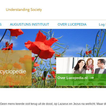
S
AUGUSTIJNS INSTITUUT
OVER LUCEPEDIA
Log 
ncyclopedie
Over Lucepedia.nl
Geen mens keerde ooit terug uit de dood, op Lazarus en Jezus na wellicht. Maar d