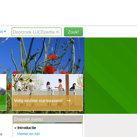
Zoek!
In
Volg online cursussen!
Dossier menu
introductie
Hemel en hel
ie