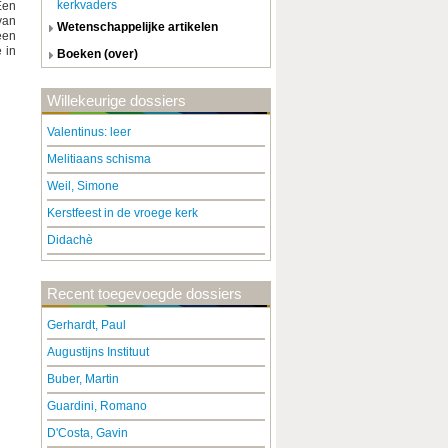
kerkvaders
Een
van
wetenschappelijke artikelen
een
 in
boeken (over)
Willekeurige dossiers
Valentinus: leer
Melitiaans schisma
Weil, Simone
Kerstfeest in de vroege kerk
Didachè
Recent toegevoegde dossiers
Gerhardt, Paul
Augustijns Instituut
Buber, Martin
Guardini, Romano
D'Costa, Gavin