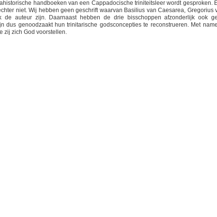
ogmahistorische handboeken van een Cappadocische triniteitsleer wordt gesproken. 
 echter niet. Wij hebben geen geschrift waarvan Basilius van Caesarea, Gregorius 
 de auteur zijn. Daarnaast hebben de drie bisschoppen afzonderlijk ook g
zijn dus genoodzaakt hun trinitarische godsconcepties te reconstrueren. Met name
ij zich God voorstellen.