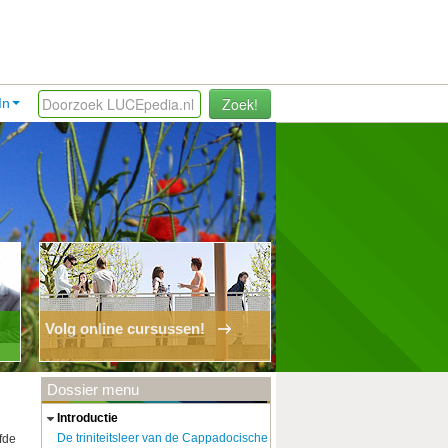
Zoek!
In
Volg online cursussen!
Dossier menu
introductie
De triniteitsleer van de Cappadocische
fde