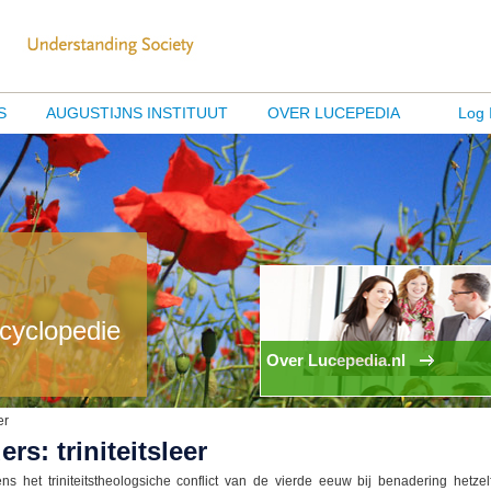
S
AUGUSTIJNS INSTITUUT
OVER LUCEPEDIA
Log 
ncyclopedie
Over Lucepedia.nl
er
s: triniteitsleer
 het triniteitstheologsiche conflict van de vierde eeuw bij benadering hetzel