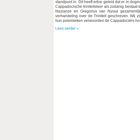
standpunt in. Dit heeft ertoe geleid dat er in d
Cappadocische triniteitsleer als zodanig bestaat
Nazianze en Gregorius van Nyssa gezamenlijk
verhandeling over de Triniteit geschreven. Wij 
hun polemieken verwoorden de Cappadociërs hoe z
Lees verder »