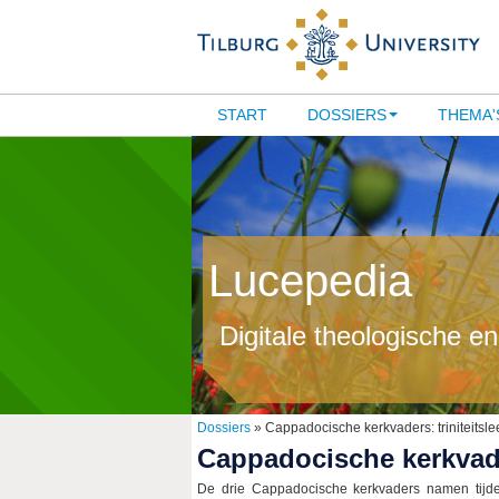
START
DOSSIERS
THEMA'
Lucepedia
Digitale theologische e
Dossiers
» Cappadocische kerkvaders: triniteitsle
Cappadocische kerkvader
De drie Cappadocische kerkvaders namen tijdens