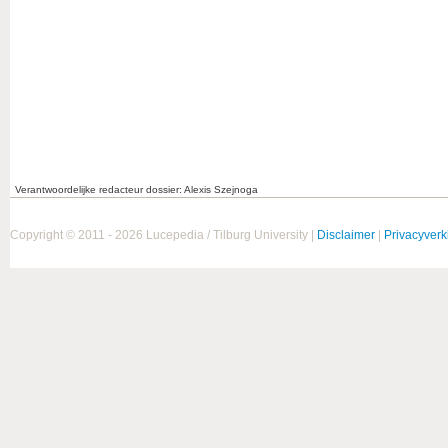
Verantwoordelijke redacteur dossier: Alexis Szejnoga
Copyright © 2011 - 2026 Lucepedia / Tilburg University |
Disclaimer
|
Privacyverk