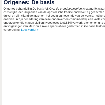
Origenes: De basis
Origenes behandelt in
De basis
(of:
Over de grondbeginselen
; Alexandrië, waar
christelijke leer. Uitgaande van de apostolische traditie ontwikkelt hij gedachten
duivel en zijn vijandige machten, het begin en het einde van de wereld, het herste
daarvan. In zijn benadering van deze onderwerpen combineert hij een vaste chr
onderzoeker die vragen stelt en hypotheses toetst. Hij verwerkt elementen uit de
en volgelingen van Marcion. Enkele speculatieve gedachten in
De basis
leidden
veroordeling.
Lees verder »