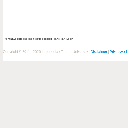
Verantwoordelijke redacteur dossier: Hans van Loon
Copyright © 2011 - 2026 Lucepedia / Tilburg University |
Disclaimer
|
Privacyverk