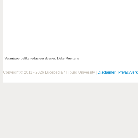
Verantwoordelijke redacteur dossier: Lieke Meertens
Copyright © 2011 - 2026 Lucepedia / Tilburg University |
Disclaimer
|
Privacyverk