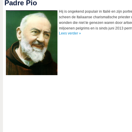
Padre Pio
Hij is
ongekend
populair
in
Italië
en
zijn
portre
scheen
de
Italiaanse
charismatische
priester
d
wonden
die
niet
te
genezen
waren
door
artse
miljoenen
pelgrims
en is
sinds
juni
2013 per
Lees verder »