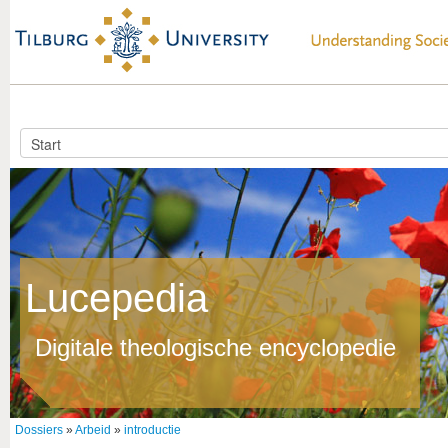
Lucepedia
Digitale theologische encyclopedie
Dossiers
»
Arbeid
»
introductie