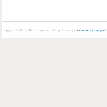
Copyright © 2011 - 2026 Lucepedia / Tilburg University |
Disclaimer
|
Privacyverk