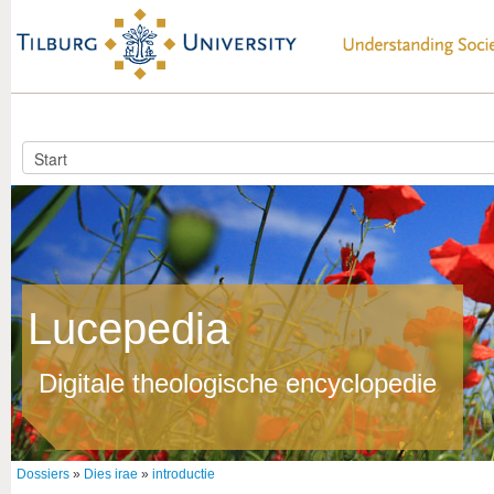
Lucepedia
Digitale theologische encyclopedie
Dossiers
»
Dies irae
»
introductie