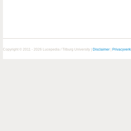
Copyright © 2011 - 2026 Lucepedia / Tilburg University |
Disclaimer
|
Privacyverk