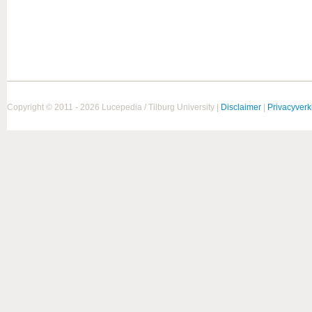
Copyright © 2011 - 2026 Lucepedia / Tilburg University |
Disclaimer
|
Privacyverk