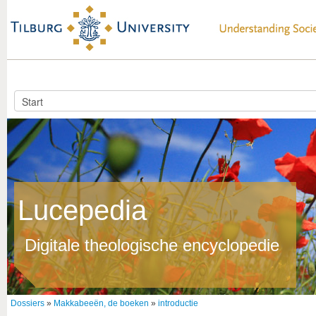
Lucepedia
Digitale theologische encyclopedie
Dossiers
»
Makkabeeën, de boeken
»
introductie