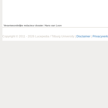
Verantwoordelijke redacteur dossier: Hans van Loon
Copyright © 2011 - 2026 Lucepedia / Tilburg University |
Disclaimer
|
Privacyverk