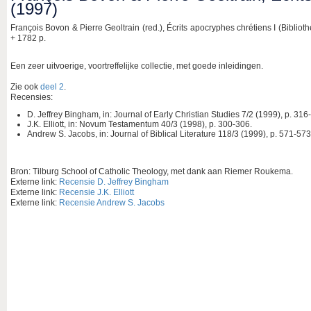
(1997)
François Bovon & Pierre Geoltrain (red.), Écrits apocryphes chrétiens I (Biblioth
+ 1782 p.
Een zeer uitvoerige, voortreffelijke collectie, met goede inleidingen.
Zie ook
deel 2
.
Recensies:
D. Jeffrey Bingham, in: Journal of Early Christian Studies 7/2 (1999), p. 316
J.K. Elliott, in: Novum Testamentum 40/3 (1998), p. 300-306.
Andrew S. Jacobs, in: Journal of Biblical Literature 118/3 (1999), p. 571-573
Bron: Tilburg School of Catholic Theology, met dank aan Riemer Roukema.
Externe link:
Recensie D. Jeffrey Bingham
Externe link:
Recensie J.K. Elliott
Externe link:
Recensie Andrew S. Jacobs