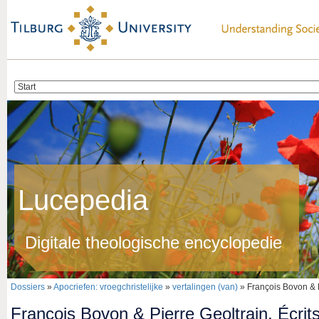
Lucepedia
Digitale theologische encyclopedie
Dossiers
»
Apocriefen: vroegchristelijke
»
vertalingen (van)
» François Bovon & P
François Bovon & Pierre Geoltrain, Écrit