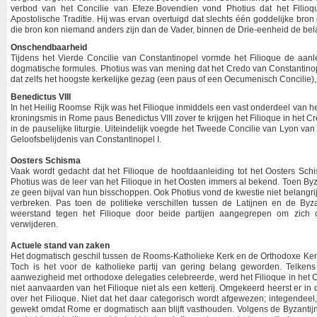
verbod van het Concilie van Efeze.Bovendien vond Photius dat het Filio
Apostolische Traditie. Hij was ervan overtuigd dat slechts één goddelijke bron
die bron kon niemand anders zijn dan de Vader, binnen de Drie-eenheid de bel
Onschendbaarheid
Tijdens het Vierde Concilie van Constantinopel vormde het Filioque de aan
dogmatische formules. Photius was van mening dat het Credo van Constantin
dat zelfs het hoogste kerkelijke gezag (een paus of een Oecumenisch Concilie),
Benedictus VIII
In het Heilig Roomse Rijk was het Filioque inmiddels een vast onderdeel van het
kroningsmis in Rome paus Benedictus VIII zover te krijgen het Filioque in het
in de pauselijke liturgie. Uiteindelijk voegde het Tweede Concilie van Lyon va
Geloofsbelijdenis van Constantinopel I.
Oosters Schisma
Vaak wordt gedacht dat het Filioque de hoofdaanleiding tot het Oosters Sch
Photius was de leer van het Filioque in het Oosten immers al bekend. Toen B
ze geen bijval van hun bisschoppen. Ook Photius vond de kwestie niet belang
verbreken. Pas toen de politieke verschillen tussen de Latijnen en de Byz
weerstand tegen het Filioque door beide partijen aangegrepen om zich o
verwijderen.
Actuele stand van zaken
Het dogmatisch geschil tussen de Rooms-Katholieke Kerk en de Orthodoxe Ker
Toch is het voor de katholieke partij van gering belang geworden. Telkens 
aanwezigheid met orthodoxe delegaties celebreerde, werd het Filioque in het
niet aanvaarden van het Filioque niet als een ketterij. Omgekeerd heerst er i
over het Filioque. Niet dat het daar categorisch wordt afgewezen; integendeel, h
gewekt omdat Rome er dogmatisch aan blijft vasthouden. Volgens de Byzantijnse