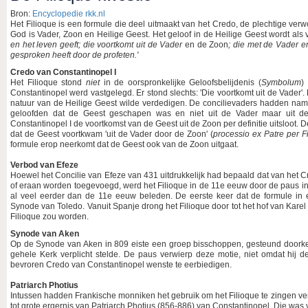
Bron:
Encyclopedie rkk.nl
Het Filioque is een formule die deel uitmaakt van het Credo, de plechtige verw
God is Vader, Zoon en Heilige Geest. Het geloof in de Heilige Geest wordt als 
en het leven geeft; die voortkomt uit de Vader
en de Zoon
; die met de Vader e
gesproken heeft door de profeten.'
Credo van Constantinopel I
Het Filioque stond
niet
in de oorspronkelijke Geloofsbelijdenis (
Symbolum
)
Constantinopel werd vastgelegd. Er stond slechts: 'Die voortkomt uit de Vader'
natuur van de Heilige Geest wilde verdedigen. De concilievaders hadden name
geloofden dat de Geest geschapen was en niet uit de Vader maar uit de
Constantinopel I de voortkomst van de Geest uit de Zoon per definitie uitsloot. 
dat de Geest voortkwam 'uit de Vader door de Zoon' (
processio ex Patre per F
formule erop neerkomt dat de Geest ook van de Zoon uitgaat.
Verbod van Efeze
Hoewel het Concilie van Efeze van 431 uitdrukkelijk had bepaald dat van het 
of eraan worden toegevoegd, werd het Filioque in de 11e eeuw door de paus in 
al veel eerder dan de 11e eeuw beleden. De eerste keer dat de formule in 
Synode van Toledo. Vanuit Spanje drong het Filioque door tot het hof van Karel
Filioque zou worden.
Synode van Aken
Op de Synode van Aken in 809 eiste een groep bisschoppen, gesteund doorkeize
gehele Kerk verplicht stelde. De paus verwierp deze motie, niet omdat hij d
bevroren Credo van Constantinopel wenste te eerbiedigen.
Patriarch Photius
Intussen hadden Frankische monniken het gebruik om het Filioque te zingen vers
tot grote ergernis van Patriarch Photius (856-886) van Constantinopel. Die was v