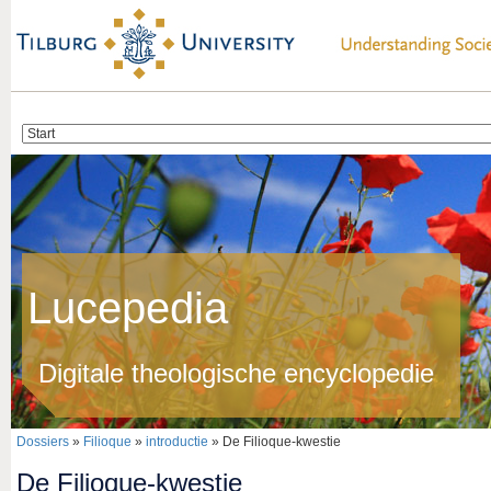
Lucepedia
Digitale theologische encyclopedie
Dossiers
»
Filioque
»
introductie
» De Filioque-kwestie
De Filioque-kwestie