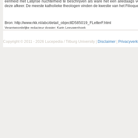
eenheid met Latijnse nuchterheid te beschrijven als ware het een alledaags ver
deze afkeer. De meeste katholieke theologen vinden de kwestie van het Filioqu
Bron: http://www.rkk.nl/abc/detail_objectID585019_FLetterF.html
Verantwoordelijke redacteur dossier: Karin Leeuwenhoek
Copyright © 2011 - 2026 Lucepedia / Tilburg University |
Disclaimer
|
Privacyverk