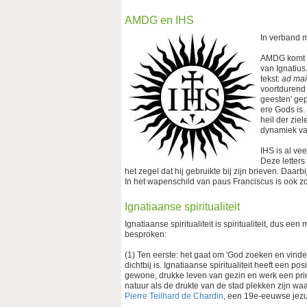
AMDG en IHS
In verband 
AMDG komt va
van Ignatius
tekst:
ad mai
voortdurend 
geesten' gep
ere Gods is.
heil der zie
dynamiek van
IHS is al v
Deze letters
het zegel dat hij gebruikte bij zijn brieven. Daarb
In het wapenschild van paus Franciscus is ook 
Ignatiaanse spiritualiteit
Ignatiaanse spiritualiteit is spiritualiteit, dus 
besproken:
(1) Ten eerste: het gaat om 'God zoeken en vinden i
dichtbij is. Ignatiaanse spiritualiteit heeft een 
gewone, drukke leven van gezin en werk een prim
natuur als de drukte van de stad plekken zijn wa
Pierre Teilhard de Chardin
, een 19e-eeuwse jezuï