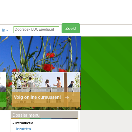
Zoek!
 In
Volg online cursussen!
Dossier menu
introductie
Jezuïeten