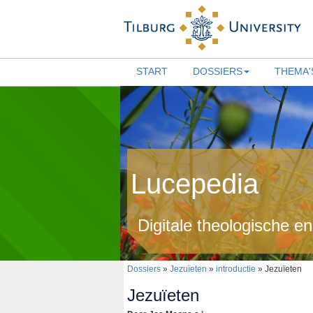
START
DOSSIERS
THEMA'
Lucepedia
Digitale theologische e
Dossiers
»
Jezuïeten
»
introductie
» Jezuïeten
Jezuïeten