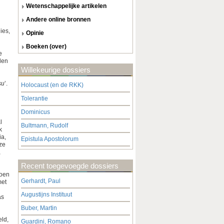
wetenschappelijke artikelen
andere online bronnen
ies,
opinie
boeken (over)
e
den
Willekeurige dossiers
su
’.
Holocaust (en de RKK)
Tolerantie
Dominicus
l
Bultmann, Rudolf
k
ia,
Epistula Apostolorum
 ze
,
Recent toegevoegde dossiers
doen
Gerhardt, Paul
met
Augustijns Instituut
as
Buber, Martin
eld,
Guardini, Romano