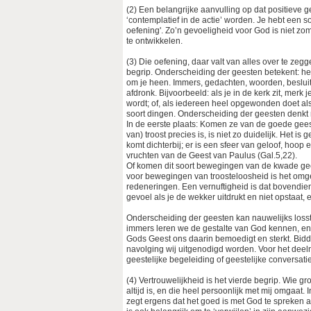
(2) Een belangrijke aanvulling op dat positieve g
‘contemplatief in de actie’ worden. Je hebt een 
oefening'. Zo’n gevoeligheid voor God is niet zom
te ontwikkelen.
(3) Die oefening, daar valt van alles over te zegg
begrip. Onderscheiding der geesten betekent: het
om je heen. Immers, gedachten, woorden, beslui
afdronk. Bijvoorbeeld: als je in de kerk zit, merk je
wordt; of, als iedereen heel opgewonden doet als d
soort dingen. Onderscheiding der geesten denkt 
In de eerste plaats: Komen ze van de goede gees
van) troost precies is, is niet zo duidelijk. Het
komt dichterbij; er is een sfeer van geloof, hoop
vruchten van de Geest van Paulus (Gal.5,22).
Of komen dit soort bewegingen van de kwade gees
voor bewegingen van troosteloosheid is het omg
redeneringen. Een vernuftigheid is dat bovendie
gevoel als je de wekker uitdrukt en niet opstaat, 
Onderscheiding der geesten kan nauwelijks losst
immers leren we de gestalte van God kennen, en m
Gods Geest ons daarin bemoedigt en sterkt. Bid
navolging wij uitgenodigd worden. Voor het deel
geestelijke begeleiding of geestelijke conversat
(4) Vertrouwelijkheid is het vierde begrip. Wie g
altijd is, en die heel persoonlijk met mij omgaat. 
zegt ergens dat het goed is met God te spreken a