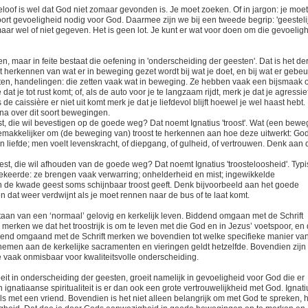
eloof is wel dat God niet zomaar gevonden is. Je moet zoeken. Of in jargon: je moet
soort gevoeligheid nodig voor God. Daarmee zijn we bij een tweede begrip: 'geesteli
aar wel of niet gegeven. Het is geen lot. Je kunt er wat voor doen om die gevoelig
en, maar in feite bestaat die oefening in 'onderscheiding der geesten'. Dat is het de
 herkennen van wat er in beweging gezet wordt bij wat je doet, en bij wat er gebeu
ten, handelingen: die zetten vaak wat in beweging. Ze hebben vaak een bijsmaak o
 dat je tot rust komt; of, als de auto voor je te langzaam rijdt, merk je dat je agressie
e caissière er niet uit komt merk je dat je liefdevol blijft hoewel je wel haast hebt.
na over dit soort bewegingen.
t, die wil bevestigen op de goede weg? Dat noemt Ignatius 'troost'. Wat (een bewe
 is gemakkelijker om (de beweging van) troost te herkennen aan hoe deze uitwerkt: Go
 en liefde; men voelt levenskracht, of diepgang, of gulheid, of vertrouwen. Denk aan 
t, die wil afhouden van de goede weg? Dat noemt Ignatius 'troosteloosheid'. Typ
ekeerde: ze brengen vaak verwarring; onhelderheid en mist; ingewikkelde
n de kwade geest soms schijnbaar troost geeft. Denk bijvoorbeeld aan het goede
en dat weer verdwijnt als je moet rennen naar de bus of te laat komt.
aan van een ‘normaal’ gelovig en kerkelijk leven. Biddend omgaan met de Schrift
erken we dat het troostrijk is om te leven met die God en in Jezus’ voetspoor, en 
dend omgaand met de Schrift merken we bovendien tot welke specifieke manier va
nemen aan de kerkelijke sacramenten en vieringen geldt hetzelfde. Bovendien zijn
ie vaak onmisbaar voor kwaliteitsvolle onderscheiding.
roeit in onderscheiding der geesten, groeit namelijk in gevoeligheid voor God die er
In ignatiaanse spiritualiteit is er dan ook een grote vertrouwelijkheid met God. Ignati
ls met een vriend. Bovendien is het niet alleen belangrijk om met God te spreken, 