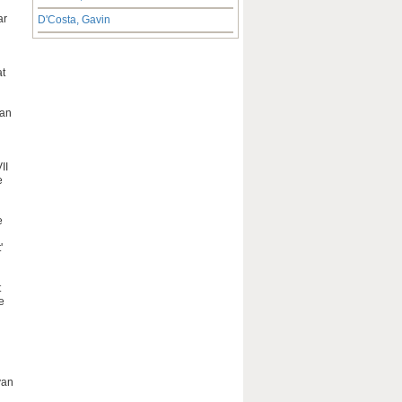
ar
D'Costa, Gavin
at
van
II
e
e
'
t
e
van