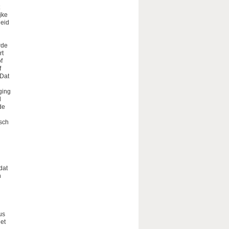
jke
heid
rde
rt
f
f
 Dat
ging
d
de
isch
dat
n
us
het