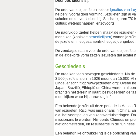
Door Jos Moons s.j.
De orde van de jezuïeten is door
Ignatius van Lo
helpen'. Vooral door vorming. Jezuïeten zijn al v
scholen en universiteiten bij. Sinds de jaren ’70 
cultuur, wetenschappen, enzovoorts.
De nadruk op 'zielen helpen' maakt de jezuïeten 
monniken (zoals de
benedictijnen
) wonen jezuïe
de jezuïeten niet gezamenlijk het getijdengebed. 
De zondagse naam voor de orde van de jezuïeten is 
In de afgekorte vorm zetten jezuïeten dat achter 
Geschiedenis
De orde kent een bewogen geschiedenis. Na de pau
3.500 jezuïeten, en in 1626 meer dan 15.000. Al s
Lindeijer schrijft op www.jezuieten.org: 'Overal 
Japan, Brazilië, Ethiopië en China werden al bere
brachten het terrein in kaart, bestudeerden de ta
moet kijken waar Hij aanwezig is.'
Een bekende jezuïet uit deze periode is Matteo 
van jezuïeten. Ricci was missionaris in China. E
o.a. het voorspellen van zonsverduisteringen. Doo
missionaris te worden. Hij leerde Chinees en pro
niet onomstreden, en resulteerde in de ‘Chinese 
Een belangrijke ontwikkeling is de oprichting van