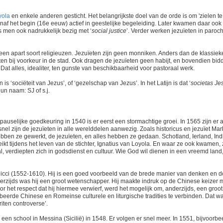
yola
en enkele anderen gesticht. Het belangrijkste doel van de orde is om 'zielen te
anaf het begin (16e eeuw) actief in geestelijke begeleiding. Later kwamen daar ook
is men ook nadrukkelijk bezig met ‘
social justice
’. Verder werken jezuïeten in paroch
een apart soort religieuzen. Jezuïeten zijn geen monniken. Anders dan de klassiek
ten bij voorkeur in de stad. Ook dragen de jezuïeten geen habijt, en bovendien bid
Dat alles, idealiter, ten gunste van beschikbaarheid voor pastoraal werk.
‘sociëteit van Jezus’, of ‘gezelschap van Jezus’. In het Latijn is dat ‘
societas
Je
hun naam: SJ of s.j.
selijke goedkeuring in 1540 is er eerst een stormachtige groei. In 1565 zijn er a
nel zijn de jezuïeten in alle werelddelen aanwezig. Zoals historicus en jezuïet Mar
hebben ze gewerkt, de jezuïeten, en alles hebben ze gedaan. Schotland, Ierland, Ind
ikt tijdens het leven van de stichter, Ignatius van Loyola. En waar ze ook kwamen,
al, verdiepten zich in godsdienst en cultuur. Wie God wil dienen in een vreemd land
Ricci (1552-1610). Hij is een goed voorbeeld van de brede manier van denken en 
nerzijds was hij een groot wetenschapper. Hij maakte indruk op de Chinese keizer 
r het respect dat hij hiermee verwierf, werd het mogelijk om, anderzijds, een groot
beerde Chinese en Romeinse culturele en liturgische tradities te verbinden. Dat w
riten controverse’.
 een school in Messina (Sicilië) in 1548. Er volgen er snel meer. In 1551, bijvoorbe