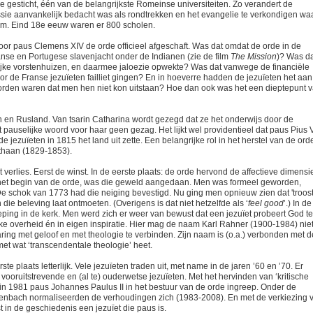
me gesticht, één van de belangrijkste Romeinse universiteiten. Zo verandert de
ssie aanvankelijk bedacht was als rondtrekken en het evangelie te verkondigen wa
rm. Eind 18e eeuw waren er 800 scholen.
or paus Clemens XIV de orde officieel afgeschaft. Was dat omdat de orde in de
nse en Portugese slavenjacht onder de Indianen (zie de film
The Mission
)? Was d
rijke vorstenhuizen, en daarmee jaloezie opwekte? Was dat vanwege de financiële
oor de Franse jezuïeten failliet gingen? En in hoeverre hadden de jezuïeten het aan
worden waren dat men hen niet kon uitstaan? Hoe dan ook was het een dieptepunt 
sen en Rusland. Van tsarin Catharina wordt gezegd dat ze het onderwijs door de
pauselijke woord voor haar geen gezag. Het lijkt wel providentieel dat paus Pius V
e jezuïeten in 1815 het land uit zette. Een belangrijke rol in het herstel van de ord
haan (1829-1853).
verlies. Eerst de winst. In de eerste plaats: de orde hervond de affectieve dimensi
anaf het begin van de orde, was die geweld aangedaan. Men was formeel geworden,
De schok van 1773 had die neiging bevestigd. Nu ging men opnieuw zien dat 'troost
n die beleving laat ontmoeten. (Overigens is dat niet hetzelfde als ‘
feel good
’.) In de
eping in de kerk. Men werd zich er weer van bewust dat een jezuïet probeert God te
ijke overheid én in eigen inspiratie. Hier mag de naam Karl Rahner (1900-1984) nie
ing met geloof en met theologie te verbinden. Zijn naam is (o.a.) verbonden met d
et wat ‘transcendentale theologie’ heet.
te plaats letterlijk. Vele jezuïeten traden uit, met name in de jaren ’60 en ’70. Er
 vooruitstrevende en (al te) ouderwetse jezuïeten. Met het hervinden van ‘kritische
 in 1981 paus Johannes Paulus II in het bestuur van de orde ingreep. Onder de
nbach normaliseerden de verhoudingen zich (1983-2008). En met de verkiezing 
st in de geschiedenis een jezuïet die paus is.