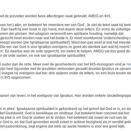
met de jezuïeten worden twee afkortingen vaak gebruikt: AMDG en IHS.
n het Latijn, en betekent 'ter meerdere eer van God'. Je ziet de tekst vaak bij bee
. Dan heeft hij een boek in zijn hand, met daarin deze letters. En soms de volledige
orem dei gloriam
. Het adagium verwoordt een spirituele houding, namelijk dat
gezocht moet worden naar wat het beste is. Er moet voortdurend 'onderscheiding 
leegd worden [zie 'ignatiaanse spiritualiteit']. Want dan pas weet je wat het meeste 
 Die eer van God is voor Ignatius overigens zo goed als identiek aan wat hij noemt '
len'. En daartoe was de orde opgericht, om zielen te helpen. AMDG vat dus goed de
 de orde samen, en ook van ignatiaanse spiritualiteit.
eel ouder dan de orde. Meer over de geschiedenis van het IHS-monogram vind je
hie
 zijn heel bijzonder met de jezuïeten verbonden geraakt doordat Ignatius ze opnam
ij voegde hij overigens wat toe: drie spijkers onder de letters, en een kruis boven de
zo’n IHS opgenomen.
een manier van leven, in het voetspoor van Ignatius. Hier worden enkele sleutelbegripp
n alles'. Ignatiaanse spiritualiteit is gefundeerd op het geloof dat God er is, en dat
positief Godsbeeld: God is bereikbaar en vindbaar. Dat betekent heel concreet dat het
a plek is om God te zoeken en te vinden. Het betekent dat zowel de rust van de
ar God is, en dat God gevonden wordt zowel in actieve bezigheid als in verstild geb
et-paleontoloog, zegt ergens dat niets op aarde heidens is voor wie goed kijkt.