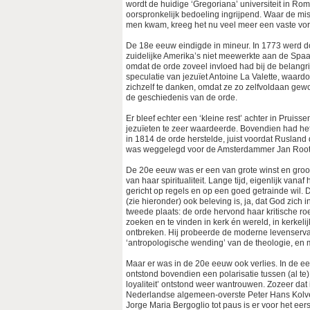
wordt de huidige ‘Gregoriana’ universiteit in Ro
oorspronkelijk bedoeling ingrijpend. Waar de mi
men kwam, kreeg het nu veel meer een vaste vo
De 18e eeuw eindigde in mineur. In 1773 werd do
zuidelijke Amerika’s niet meewerkte aan de Spaa
omdat de orde zoveel invloed had bij de belang
speculatie van jezuïet Antoine La Valette, waard
zichzelf te danken, omdat ze zo zelfvoldaan ge
de geschiedenis van de orde.
Er bleef echter een ‘kleine rest’ achter in Pruis
jezuïeten te zeer waardeerde. Bovendien had het 
in 1814 de orde herstelde, juist voordat Rusland d
was weggelegd voor de Amsterdammer Jan Root
De 20e eeuw was er een van grote winst en groot 
van haar spiritualiteit. Lange tijd, eigenlijk v
gericht op regels en op een goed getrainde wil. 
(zie hieronder) ook beleving is, ja, dat God zich i
tweede plaats: de orde hervond haar kritische ro
zoeken en te vinden in kerk én wereld, in kerkel
ontbreken. Hij probeerde de moderne levenservar
‘antropologische wending’ van de theologie, en m
Maar er was in de 20e eeuw ook verlies. In de eers
ontstond bovendien een polarisatie tussen (al te)
loyaliteit’ ontstond weer wantrouwen. Zozeer dat
Nederlandse algemeen-overste Peter Hans Kolve
Jorge Maria Bergoglio tot paus is er voor het eer