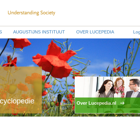
S
AUGUSTIJNS INSTITUUT
OVER LUCEPEDIA
Log
ncyclopedie
Over Lucepedia.nl