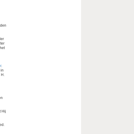
lden
der
ter
het
r
.
 in
 H.
en
 Hij
ed.