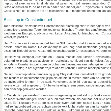
riep op tot
eleemosyne
, in strikte zin het geven van aalmoezen, maar door Ch
liefde openstellen to de naaste in daden van medelijden. Chrysostomus’ soc
Christus zegt dat degenen die de minsten van hun medemensen helpen, dat 
Bisschop in Constantinopel
Toen bisschop Nectarius van Constantinopel plotseling stierf in het najaar 
dramatische wending. Tegen de keuze van bisschop Theophilus van Alexandrië 
toedoen van Eutropius, adviseur van keizer Arcadius, tot bisschop van Constan
kerkelijke posities.
Het Concilie van Constantinopel had in 381 besloten dat Constantinopel a
positie innam na Rome. De Alexandrijnse kerk zag haar bestaande gezag i
bisschop Theophilus van Alexandrië overschaduwde Chrysostomus’ verdere le
Het keizerlijk echtpaar, Arcadius en Eudoxia, maakte deel uit van Chrysost
belangrijke plaats in als adviseur en ecclesiale confident van de keizer. Als 
synode in Constantinopel, speelde Johannes bovendien een belangrijke rol als
Oosten. Echter, in het bijzonder zijn relatie tot keizerin Eudoxia bleek precair te 
Na zijn bisschoppelijke benoeming ging Chrysostomus onmiddellijk tot grond
zijn bisdom en het bisschoppelijk paleis die niet direct ten nutte van de kerk w
de invloedrijke kringen in de stad. Vervolgens zette hij een aantal geesteli
levenswijze had uitgevoerd. Dit bewerkstelligde een verregaande impopularitei
een bisschop gerekend worden.
In Constantinopel raakte Chrysostomus regelmatig verwikkeld in politieke ontwi
de machtsverhoudingen tussen kerk en staat waren, als ook hoe politieke ont
taken. Een illustratie van de delicate machtsverhoudingen tussen kerk en staa
had zelf geprobeerd om de rechten van de kerk tot het verlenen van ‘kerkasiel’
Gotische generaal Gainas en Eudoxia in 399 Eutropius al zijn bevoegdheden 