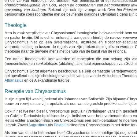
en de val van Eutropius. Voorbeelden van polemische of ethische/ascetisc
ondoorgrondelijkheid van God, Tegen de opponenten van het monastieke lev
opvoeding van kinderen
. Bekend zijn ook zijn vroege werk
Over het Prieste
persoonlijke correspondentie met de bevriende diakones Olympias tijdens zijn
Theologie
Men is vaak sceptisch over Chrysostomus’ theologische bekwaamheid: hem wor
en pastor te zijn. Dit is echter onterecht, aangezien hierbij de nauwe verwe
Chrysostomus niet op een systematische, abstracte en filosofisch-speculat
vooronderstellingen tussen de regels van zijn preken door gelezen worden.
theologie naar de gewone mens met behulp van de kunst van de retorica.
Een aantal theologische kernwoorden of concepten die van belang zijn vo
(mensenliefde)
en
sunkatabasis
(afdaling), allemaal eigenschappen van God me
Chrysostomus wordt algemeen beschouwd als een gematigde vertegenwoordi
het opvallend dat zijn christologie verschilt van die van de Antiocheen Theo
Athanasius
en de Alexandrijnse traditie.
Receptie van Chrysostomus
In zijn eigen tijd was hij bekend als Johannes van Antiochië. Zijn bijnaam Ch
eeuw en verwijst naar zijn reputatie als een van de grootste predikers aller tijde
Ook in het Westen bleef Chrysostomus populair. (Vertalingen van) zijn gesch
en Calvijn. De laatste bekritiseerde zijn heilsleer voor het overbenadrukken v
Het is echter anachronistisch om Chrysostomus een semi-pelagiaan te noemen,
uitbrak. Zowel
Augustinus
als
Pelagius
citeerden Chrysostomus in het debat ter
Als één van de drie hiërarchen heeft Chrysostomus in de huidige tijd nog steed