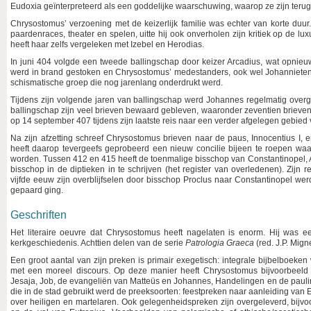
Eudoxia geïnterpreteerd als een goddelijke waarschuwing, waarop ze zijn terug
Chrysostomus’ verzoening met de keizerlijk familie was echter van korte duur.
paardenraces, theater en spelen, uitte hij ook onverholen zijn kritiek op de l
heeft haar zelfs vergeleken met Izebel en Herodias.
In juni 404 volgde een tweede ballingschap door keizer Arcadius, wat opnieu
werd in brand gestoken en Chrysostomus’ medestanders, ook wel Johannieten
schismatische groep die nog jarenlang onderdrukt werd.
Tijdens zijn volgende jaren van ballingschap werd Johannes regelmatig overg
ballingschap zijn veel brieven bewaard gebleven, waaronder zeventien brieve
op 14 september 407 tijdens zijn laatste reis naar een verder afgelegen gebied 
Na zijn afzetting schreef Chrysostomus brieven naar de paus, Innocentius I
heeft daarop tevergeefs geprobeerd een nieuw concilie bijeen te roepen 
worden. Tussen 412 en 415 heeft de toenmalige bisschop van Constantinopel, A
bisschop in de diptieken in te schrijven (het register van overledenen). Zijn 
vijfde eeuw zijn overblijfselen door bisschop Proclus naar Constantinopel w
gepaard ging.
Geschriften
Het literaire oeuvre dat Chrysostomus heeft nagelaten is enorm. Hij was e
kerkgeschiedenis. Achttien delen van de serie
Patrologia Graeca
(red. J.P. Mign
Een groot aantal van zijn preken is primair exegetisch: integrale bijbelboeke
met een moreel discours. Op deze manier heeft Chrysostomus bijvoorbeeld
Jesaja, Job, de evangeliën van Matteüs en Johannes, Handelingen en de paulin
die in de stad gebruikt werd de preeksoorten: feestpreken naar aanleiding van E
over heiligen en martelaren. Ook gelegenheidspreken zijn overgeleverd, bijv