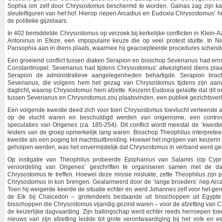
Sophia om zelf door Chrysostomus beschermd te worden. Gainas zag zijn kan
sleutelfiguren van het hof. Hierop riepen Arcadius en Eudoxia Chrysostomus’ h
de politieke gijzelaars.
In 402 bemiddelde Chrysostomus op verzoek bij kerkelijke conflicten in Klein-A
Antoninus in Efeze, een impopulaire keuze die op veel protest stuitte. In N
Pansophia aan in diens plaats, waarmee hij geaccepteerde procedures schend
Een groeiend conflict tussen diaken Serapion en bisschop Severianus had erns
Constantinopel. Severianus had tijdens Chrysostomus’ afwezigheid diens plaa
Serapion de administratieve aangelegenheden behartigde. Serapion brac
Severianus, die volgens hem het gezag van Chrysostomus tijdens zijn aa
daglicht, waarop Chrysostomus hem afzette. Keizerin Eudoxia gelastte dat di
tussen Severianus en Chrysostomus zou plaatsvinden, een publiek gezichtsver
Een volgende kwestie deed zich voor toen Chrysostomus toevlucht verleende 
op de vlucht waren en beschuldigd werden van origenisme, een controv
speculaties van Origenes (ca. 185-254). Dit conflict wordt meestal de ‘kwes
leiders van de groep opmerkelijk lang waren. Bisschop Theophilus interpret
kwestie als een poging tot machtsuitbreiding. Hoewel het ingrijpen van keizerin 
geholpen werden, was het onvermijdelijk dat Chrysostomus in verband werd geb
Op instigatie van Theophilus probeerde Epiphanius van Salamis (op Cypr
veroordeling van Origenes’ geschriften te organiseren samen met de 
Chrysostomus te treffen. Hoewel deze missie mislukte, zette Theophilus zijn
Chrysostomus in kon brengen. Gealarmeerd door de ‘lange broeders’ riep Arc
Toen hij weigerde keerde de situatie echter en werd Johannes zelf voor het g
de Eik bij Chalcedon – grotendeels bestaande uit bisschoppen uit Egypte
bisschoppen die Chrysostomus vijandig gezind waren – voor de afzetting van C
de keizerlijke dagvaarding. Zijn ballingschap werd echter reeds herroepen toe
nieuws van zijn afzetting leidde tot grote verontwaardiging bij het volk en