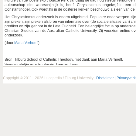
liturgie van de Oosters-Orthodoxe Kerk vandaag de dag nog steeds verbonde
auteurschap niet waarschijnlijk is, heeft Chrysostomus ongetwijfeld een du
Constantinopel. Ook wordt hij in de oosterse kerken beschouwd als een van de b
Het Chrysostomus-onderzoek is enorm uitgebreid. Populaire onderwerpen zijn 
zijn preken, zijn preken als bron van informatie over (de sociale situatie van) 
prediker en zijn gehoor in de Late Oudheid. Een belangrijke focus op onderzoek
Christian Studies van de Australian Catholic University. Zij voorzien online 
onderzoek.
(door
Maria Verhoeff
)
Bron: Tilburg School of Catholic Theology, met dank aan Maria Verhoeff.
Verantwoordelijke redacteur dossier: Hans van Loon
Copyright © 2011 - 2026 Lucepedia / Tilburg University |
Disclaimer
|
Privacyverk