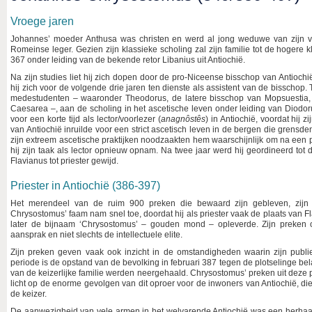
Vroege jaren
Johannes’ moeder Anthusa was christen en werd al jong weduwe van zijn v
Romeinse leger. Gezien zijn klassieke scholing zal zijn familie tot de hogere 
367 onder leiding van de bekende retor Libanius uit Antiochië.
Na zijn studies liet hij zich dopen door de pro-Niceense bisschop van Antiochië,
hij zich voor de volgende drie jaren ten dienste als assistent van de bisschop. 
medestudenten – waaronder Theodorus, de latere bisschop van Mopsuestia,
Caesarea –, aan de scholing in het ascetische leven onder leiding van Diodoru
voor een korte tijd als lector/voorlezer (
anagn
ôstês
) in Antiochië, voordat hij 
van Antiochië inruilde voor een strict ascetisch leven in de bergen die gren
zijn extreem ascetische praktijken noodzaakten hem waarschijnlijk om na een p
hij zijn taak als lector opnieuw opnam. Na twee jaar werd hij geordineerd tot di
Flavianus tot priester gewijd.
Priester in Antiochië (386-397)
Het merendeel van de ruim 900 preken die bewaard zijn gebleven, zijn m
Chrysostomus’ faam nam snel toe, doordat hij als priester vaak de plaats van F
later de bijnaam ‘Chrysostomus’ – gouden mond – opleverde. Zijn preken 
aansprak en niet slechts de intellectuele elite.
Zijn preken geven vaak ook inzicht in de omstandigheden waarin zijn publie
periode is de opstand van de bevolking in februari 387 tegen de plotselinge be
van de keizerlijke familie werden neergehaald. Chrysostomus’ preken uit deze 
licht op de enorme gevolgen van dit oproer voor de inwoners van Antiochië, d
de keizer.
De aanwezigheid van vele armen in het welvarende Antiochië was een herhaal