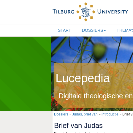
START
DOSSIERS
THEMA'
Lucepedia
Digitale theologische e
Dossiers
»
Judas, brief van
»
introductie
» Brief 
Brief van Judas