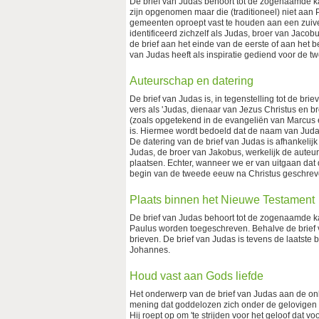
De brief van Judas behoort tot de zogenaamde k
zijn opgenomen maar die (traditioneel) niet aan P
gemeenten oproept vast te houden aan een zuiver 
identificeerd zichzelf als Judas, broer van Jaco
de brief aan het einde van de eerste of aan het 
van Judas heeft als inspiratie gediend voor de tw
Auteurschap en datering
De brief van Judas is, in tegenstelling tot de bri
vers als 'Judas, dienaar van Jezus Christus en br
(zoals opgetekend in de evangeliën van Marcus en
is. Hiermee wordt bedoeld dat de naam van Judas
De datering van de brief van Judas is afhankelij
Judas, de broer van Jakobus, werkelijk de auteur 
plaatsen. Echter, wanneer we er van uitgaan da
begin van de tweede eeuw na Christus geschreve
Plaats binnen het Nieuwe Testament
De brief van Judas behoort tot de zogenaamde ka
Paulus worden toegeschreven. Behalve de brief 
brieven. De brief van Judas is tevens de laatst
Johannes.
Houd vast aan Gods liefde
Het onderwerp van de brief van Judas aan de on
mening dat goddelozen zich onder de gelovigen 
Hij roept op om 'te strijden voor het geloof dat v