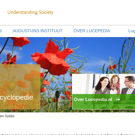
S
AUGUSTIJNS INSTITUUT
OVER LUCEPEDIA
Log
ncyclopedie
Over Lucepedia.nl
van Judas