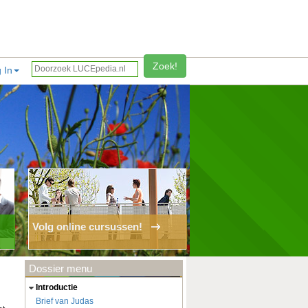
Zoek!
 In
Volg online cursussen!
Dossier menu
introductie
Brief van Judas