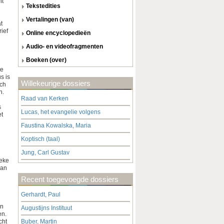
nt
tekstedities
vertalingen (van)
t
ief
online encyclopedieën
audio- en videofragmenten
boeken (over)
te
s is
Willekeurige dossiers
sch
n.
Raad van Kerken
s
Lucas, het evangelie volgens
et
Faustina Kowalska, Maria
Koptisch (taal)
Jung, Carl Gustav
ieke
van
Recent toegevoegde dossiers
Gerhardt, Paul
an
Augustijns Instituut
en.
cht
Buber, Martin