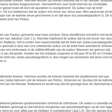
atholieke brieven. Hiermee worden de brieven bedoeld die in het Nieuwe Testame
aulus worden toegeschreven. Het betreft een zeer korte brief die de christelijke
geloof zoals dit door de apostelen is overgeleverd. De auteur van de brief
bus. Dit zou betekenen dat de auteur een broer van Jezus was. Men gaat ervan uit da
begin van de tweede eeuw geschreven is en dat deze dus pseudepigrafisch is. De br
eede brief van Petrus.
even van Paulus, genoemd naar haar schrijver. Deze identificeert zichzelf in het eers
oer van Jakobus' (Jud 1:1). Hiermee impliceert de auteur dat hij een broer van Jezu
 Matteüs). Het is echter zeer waarschijnlijk dat de brief van Judas pseudepigrafi
 gebruikt is door een ons onbekende auteur om de brief meer autoriteit te verlene
k van ons vertrouwen in de zelfidentificatie van de auteur. Wanneer we geloven dat
is van dit epistel, moeten we het ontstaan ongeveer in het jaar 55 to 60 na Christu
t de brief van Judas pseudepigrafisch is, dan mogen we aannemen dat deze rond h
n is.
tholieke brieven. Hiermee worden de brieven bedoeld die (traditioneel) niet aan
van Judas behoren ook de brieven van Petrus, Johannes en Jacobus tot de kathol
e brief van het Nieuwe Testament en wordt nog slechts gevolgd door de Openbaring 
bekend gebleven geadresseerden omhelst de orthodoxie. De auteur is namelijk v
hebben gemengt en dat hierdoor het gevaar van geloofsdwalingen op de loer ligg
oor eens en voor altijd aan de heiligen is overgeleverd' (Jud 1:4). Om zijn oproep kra