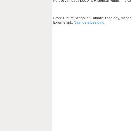
Portret van paus Leo XIII. Historical Publishing C
Bron: Tilburg School of Catholic Theology, met 
Externe link:
Naar de afbeelding