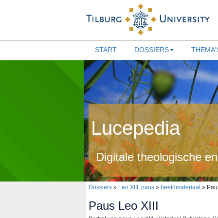
START
DOSSIERS
THEMA'
Lucepedia
Digitale theologische e
Dossiers
»
Leo XIII, paus
»
beeldmateriaal
» Paus
Paus Leo XIII