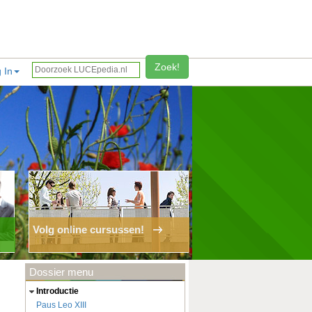
Zoek!
 In
Volg online cursussen!
Dossier menu
introductie
Paus Leo XIII