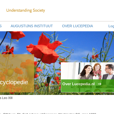
S
AUGUSTIJNS INSTITUUT
OVER LUCEPEDIA
Log
ncyclopedie
Over Lucepedia.nl
 Leo XIII