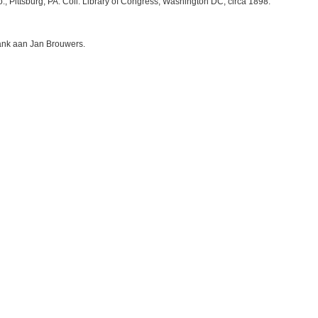
o., Pittsburg, PA. Coll. Library of Congress, Washington DC, circa 1898.
dank aan Jan Brouwers.