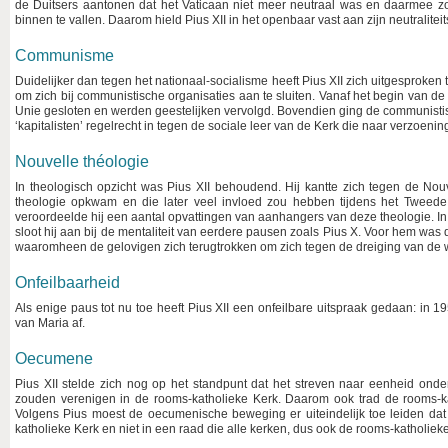
de Duitsers aantonen dat het Vaticaan niet meer neutraal was en daarmee 
binnen te vallen. Daarom hield Pius XII in het openbaar vast aan zijn neutraliteits
Communisme
Duidelijker dan tegen het nationaal-socialisme heeft Pius XII zich uitgesproke
om zich bij communistische organisaties aan te sluiten. Vanaf het begin van de
Unie gesloten en werden geestelijken vervolgd. Bovendien ging de communistisc
‘kapitalisten’ regelrecht in tegen de sociale leer van de Kerk die naar verzoenin
Nouvelle théologie
In theologisch opzicht was Pius XII behoudend. Hij kantte zich tegen de Nouve
theologie opkwam en die later veel invloed zou hebben tijdens het Tweede 
veroordeelde hij een aantal opvattingen van aanhangers van deze theologie. I
sloot hij aan bij de mentaliteit van eerdere pausen zoals Pius X. Voor hem wa
waaromheen de gelovigen zich terugtrokken om zich tegen de dreiging van de 
Onfeilbaarheid
Als enige paus tot nu toe heeft Pius XII een onfeilbare uitspraak gedaan: i
van Maria af.
Oecumene
Pius XII stelde zich nog op het standpunt dat het streven naar eenheid onder 
zouden verenigen in de rooms-katholieke Kerk. Daarom ook trad de rooms-ka
Volgens Pius moest de oecumenische beweging er uiteindelijk toe leiden dat
katholieke Kerk en niet in een raad die alle kerken, dus ook de rooms-katholiek