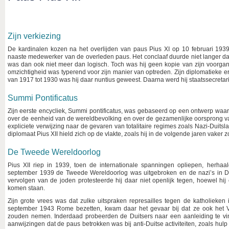
Zijn verkiezing
De kardinalen kozen na het overlijden van paus Pius XI op 10 februari 1939 v
naaste medewerker van de overleden paus. Het conclaaf duurde niet langer d
was dan ook niet meer dan logisch. Toch was hij geen kopie van zijn voorgan
omzichtigheid was typerend voor zijn manier van optreden. Zijn diplomatieke e
van 1917 tot 1930 was hij daar nuntius geweest. Daarna werd hij staatssecretari
Summi Pontificatus
Zijn eerste encycliek, Summi pontificatus, was gebaseerd op een ontwerp waar
over de eenheid van de wereldbevolking en over de gezamenlijke oorsprong v
expliciete verwijzing naar de gevaren van totalitaire regimes zoals Nazi-Duitsl
diplomaat Pius XII hield zich op de vlakte, zoals hij in de volgende jaren vaker 
De Tweede Wereldoorlog
Pius XII riep in 1939, toen de internationale spanningen opliepen, herhaal
september 1939 de Tweede Wereldoorlog was uitgebroken en de nazi’s in Dui
vervolgen van de joden protesteerde hij daar niet openlijk tegen, hoewel hij
komen staan.
Zijn grote vrees was dat zulke uitspraken represailles tegen de katholieken
september 1943 Rome bezetten, kwam daar het gevaar bij dat ze ook het 
zouden nemen. Inderdaad probeerden de Duitsers naar een aanleiding te vi
aanwijzingen dat de paus betrokken was bij anti-Duitse activiteiten, zoals hu