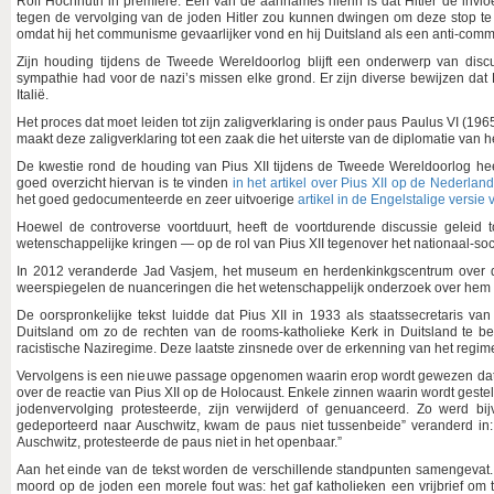
Rolf Hochhuth in premiere. Een van de aannames hierin is dat Hitler de inv
tegen de vervolging van de joden Hitler zou kunnen dwingen om deze stop te z
omdat hij het communisme gevaarlijker vond en hij Duitsland als een anti-comm
Zijn houding tijdens de Tweede Wereldoorlog blijft een onderwerp van discus
sympathie had voor de nazi’s missen elke grond. Er zijn diverse bewijzen dat
Italië.
Het proces dat moet leiden tot zijn zaligverklaring is onder paus Paulus VI (1
maakt deze zaligverklaring tot een zaak die het uiterste van de diplomatie van h
De kwestie rond de houding van Pius XII tijdens de Tweede Wereldoorlog hee
goed overzicht hiervan is te vinden
in het artikel over Pius XII op de Nederlan
het goed gedocumenteerde en zeer uitvoerige
artikel in de Engelstalige versie
Hoewel de controverse voortduurt, heeft de voortdurende discussie geleid 
wetenschappelijke kringen — op de rol van Pius XII tegenover het nationaal-so
In 2012 veranderde Jad Vasjem, het museum en herdenkinkgscentrum over de
weerspiegelen de nuanceringen die het wetenschappelijk onderzoek over hem 
De oorspronkelijke tekst luidde dat Pius XII in 1933 als staatssecretaris v
Duitsland om zo de rechten van de rooms-katholieke Kerk in Duitsland te b
racistische Naziregime. Deze laatste zinsnede over de erkenning van het regime
Vervolgens is een nieuwe passage opgenomen waarin erop wordt gewezen dat 
over de reactie van Pius XII op de Holocaust. Enkele zinnen waarin wordt gest
jodenvervolging protesteerde, zijn verwijderd of genuanceerd. Zo werd 
gedeporteerd naar Auschwitz, kwam de paus niet tussenbeide” veranderd i
Auschwitz, protesteerde de paus niet in het openbaar.”
Aan het einde van de tekst worden de verschillende standpunten samengevat. 
moord op de joden een morele fout was: het gaf katholieken een vrijbrief om t