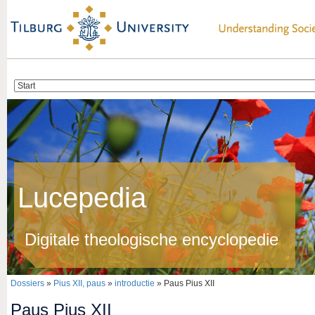
Lucepedia
Digitale theologische encyclopedie
Dossiers
»
Pius XII, paus
»
introductie
» Paus Pius XII
Paus Pius XII