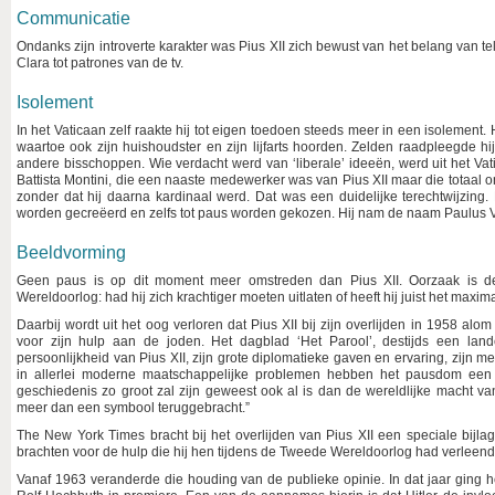
Communicatie
Ondanks zijn introverte karakter was Pius XII zich bewust van het belang van t
Clara tot patrones van de tv.
Isolement
In het Vaticaan zelf raakte hij tot eigen toedoen steeds meer in een isolement.
waartoe ook zijn huishoudster en zijn lijfarts hoorden. Zelden raadpleegde hij
andere bisschoppen. Wie verdacht werd van ‘liberale’ ideeën, werd uit het 
Battista Montini, die een naaste medewerker was van Pius XII maar die totaal
zonder dat hij daarna kardinaal werd. Dat was een duidelijke terechtwijzing
worden gecreëerd en zelfs tot paus worden gekozen. Hij nam de naam Paulus V
Beeldvorming
Geen paus is op dit moment meer omstreden dan Pius XII. Oorzaak is de
Wereldoorlog: had hij zich krachtiger moeten uitlaten of heeft hij juist het max
Daarbij wordt uit het oog verloren dat Pius XII bij zijn overlijden in 1958 al
voor zijn hulp aan de joden. Het dagblad ‘Het Parool’, destijds een landel
persoonlijkheid van Pius XII, zijn grote diplomatieke gaven en ervaring, zijn 
in allerlei moderne maatschappelijke problemen hebben het pausdom een 
geschiedenis zo groot zal zijn geweest ook al is dan de wereldlijke macht 
meer dan een symbool teruggebracht.”
The New York Times bracht bij het overlijden van Pius XII een speciale bijl
brachten voor de hulp die hij hen tijdens de Tweede Wereldoorlog had verleend
Vanaf 1963 veranderde die houding van de publieke opinie. In dat jaar ging het