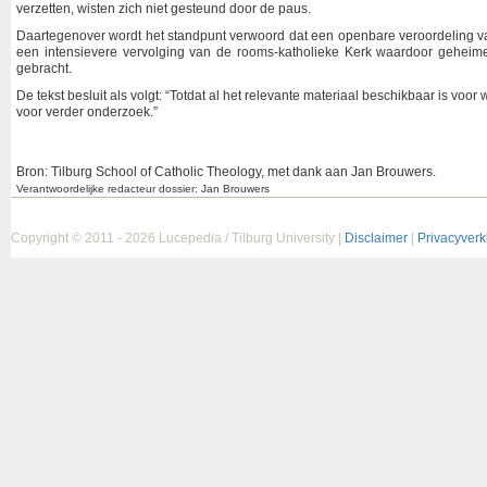
verzetten, wisten zich niet gesteund door de paus.
Daartegenover wordt het standpunt verwoord dat een openbare veroordeling va
een intensievere vervolging van de rooms-katholieke Kerk waardoor geheime
gebracht.
De tekst besluit als volgt: “Totdat al het relevante materiaal beschikbaar is voo
voor verder onderzoek.”
Bron: Tilburg School of Catholic Theology, met dank aan Jan Brouwers.
Verantwoordelijke redacteur dossier: Jan Brouwers
Copyright © 2011 - 2026 Lucepedia / Tilburg University |
Disclaimer
|
Privacyverk