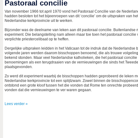
Pastoraal concilie
Van november 1966 tot april 1970 vond het Pastoraal Concilie van de Nederla
hadden besloten tot het bijeenroepen van dit ‘concilie’ om de uitspraken van h
Nederlandse kerkprovincie uit te werken.
Bijzonder was de deelname van leken aan dit pastoraal concilie. Buitenlandse 
experiment. Die belangstelling nam alleen maar toe toen het pastoraal concili
verplichte priestercelibaat op te heffen.
Dergelijke uitspraken leidden in het Vaticaan tot de indruk dat de Nederlands
volgende jaren werden daarom bisschoppen benoemd, die als trouwe volgeling
bekend stonden. Maar veel Nederlandse katholieken, die het pastoraal concil
benoemingen als een terugdraaien van de vernieuwingen die sinds het Tweede
plaatsgevonden.
Zo werd dit experiment waarbij de bisschoppen hadden geprobeerd de leken me
Nederlandse kerkprovincie tot een splijtzwam. Zowel binnen de bisschoppencon
ontstond een grote kloof tussen het die vonden dat Rome ten onrechte probeer
vonden dat die vernieuwingen te ver waren gegaan.
Lees verder »