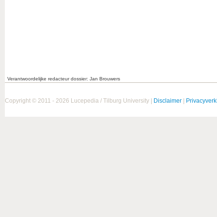
Verantwoordelijke redacteur dossier: Jan Brouwers
Copyright © 2011 - 2026 Lucepedia / Tilburg University |
Disclaimer
|
Privacyverk