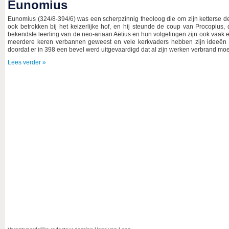
Eunomius
Eunomius (324/8-394/6) was een scherpzinnig theoloog die om zijn ketterse den
ook betrokken bij het keizerlijke hof, en hij steunde de coup van Procopius
bekendste leerling van de neo-ariaan Aëtius en hun volgelingen zijn ook vaa
meerdere keren verbannen geweest en vele kerkvaders hebben zijn ideeën 
doordat er in 398 een bevel werd uitgevaardigd dat al zijn werken verbrand mo
Lees verder »