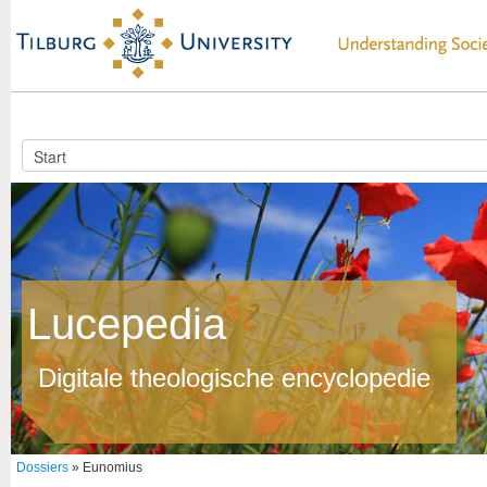
Lucepedia
Digitale theologische encyclopedie
Dossiers
» Eunomius