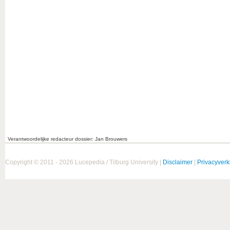
Verantwoordelijke redacteur dossier: Jan Brouwers
Copyright © 2011 - 2026 Lucepedia / Tilburg University |
Disclaimer
|
Privacyverk