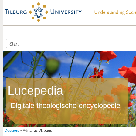
Lucepedia
Digitale theologische encyclopedie
Dossiers
» Adrianus VI, paus