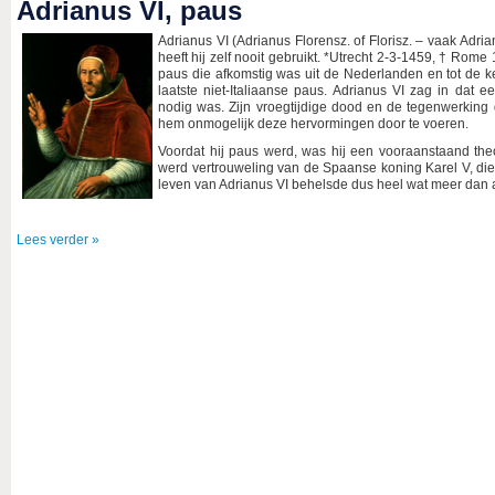
Adrianus VI, paus
Adrianus VI (Adrianus Florensz. of Florisz. – vaak Ad
heeft hij zelf nooit gebruikt. *Utrecht 2-3-1459, † Rom
paus die afkomstig was uit de Nederlanden en tot de k
laatste niet-Italiaanse paus. Adrianus VI zag in dat
nodig was. Zijn vroegtijdige dood en de tegenwerking
hem onmogelijk deze hervormingen door te voeren.
Voordat hij paus werd, was hij een vooraanstaand theo
werd vertrouweling van de Spaanse koning Karel V, die
leven van Adrianus VI behelsde dus heel wat meer dan all
Lees verder »