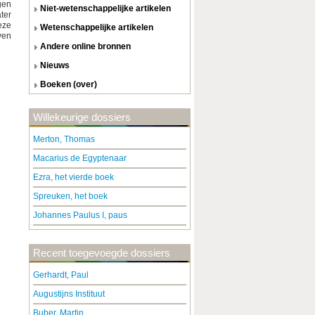
gen
niet-wetenschappelijke artikelen
ter
eze
wetenschappelijke artikelen
ven
andere online bronnen
nieuws
boeken (over)
Willekeurige dossiers
Merton, Thomas
Macarius de Egyptenaar
Ezra, het vierde boek
Spreuken, het boek
Johannes Paulus I, paus
Recent toegevoegde dossiers
Gerhardt, Paul
Augustijns Instituut
Buber, Martin