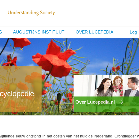
S
AUGUSTIJNS INSTITUUT
OVER LUCEPEDIA
Log 
ncyclopedie
Over Lucepedia.nl
jftiende eeuw ontstond in het oosten van het huidige Nederland. Grondlegger 