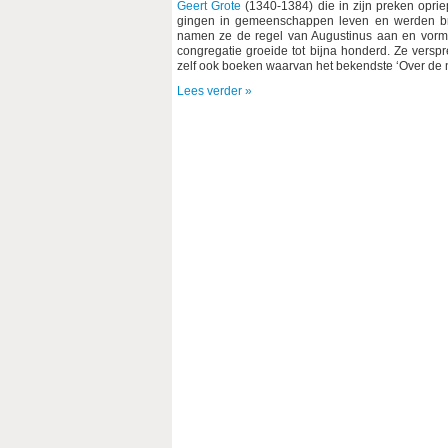
Geert Grote
(1340-1384) die in zijn preken oprie
gingen in gemeenschappen leven en werden br
namen ze de regel van Augustinus aan en vormd
congregatie groeide tot bijna honderd. Ze versp
zelf ook boeken waarvan het bekendste ‘Over de 
Lees verder »