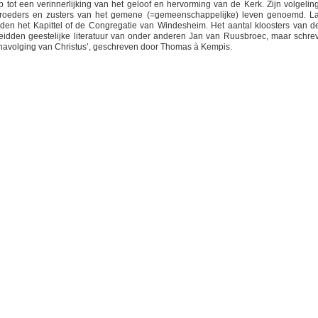
p tot een verinnerlijking van het geloof en hervorming van de Kerk. Zijn volgelin
oeders en zusters van het gemene (=gemeenschappelijke) leven genoemd. La
en het Kapittel of de Congregatie van Windesheim. Het aantal kloosters van d
reidden geestelijke literatuur van onder anderen Jan van Ruusbroec, maar schre
navolging van Christus’, geschreven door Thomas à Kempis.