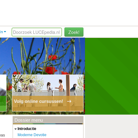
Zoek!
In
Volg online cursussen!
Dossier menu
introductie
Moderne Devotie
was