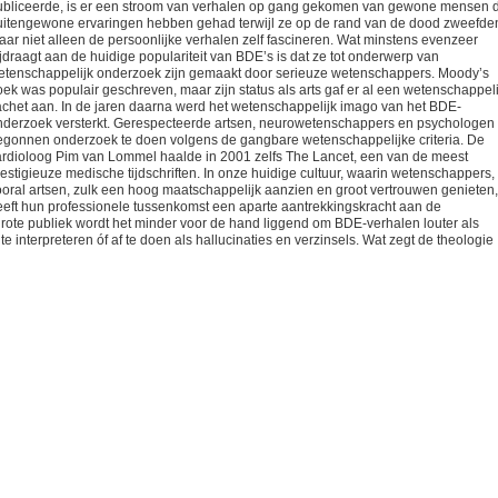
ubliceerde, is er een stroom van verhalen op gang gekomen van gewone mensen 
uitengewone ervaringen hebben gehad terwijl ze op de rand van de dood zweefde
aar niet alleen de persoonlijke verhalen zelf fascineren. Wat minstens evenzeer
jdraagt aan de huidige populariteit van BDE’s is dat ze tot onderwerp van
etenschappelijk onderzoek zijn gemaakt door serieuze wetenschappers. Moody’s
ek was populair geschreven, maar zijn status als arts gaf er al een wetenschappeli
achet aan. In de jaren daarna werd het wetenschappelijk imago van het BDE-
nderzoek versterkt. Gerespecteerde artsen, neurowetenschappers en psychologen
egonnen onderzoek te doen volgens de gangbare wetenschappelijke criteria. De
ardioloog Pim van Lommel haalde in 2001 zelfs The Lancet, een van de meest
estigieuze medische tijdschriften. In onze huidige cultuur, waarin wetenschappers,
ooral artsen, zulk een hoog maatschappelijk aanzien en groot vertrouwen genieten,
eeft hun professionele tussenkomst een aparte aantrekkingskracht aan de
grote publiek wordt het minder voor de hand liggend om BDE-verhalen louter als
 interpreteren óf af te doen als hallucinaties en verzinsels. Wat zegt de theologie