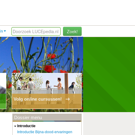
Zoek!
In
Volg online cursussen!
Dossier menu
introductie
Introductie Bijna-dood-ervaringen