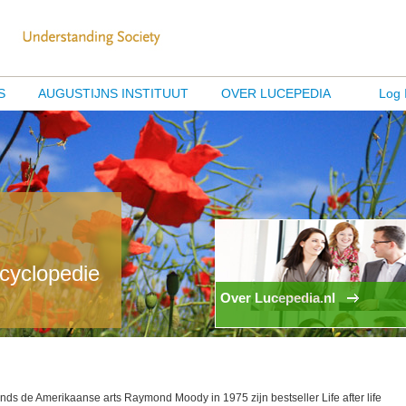
S
AUGUSTIJNS INSTITUUT
OVER LUCEPEDIA
Log 
ncyclopedie
Over Lucepedia.nl
nds de Amerikaanse arts Raymond Moody in 1975 zijn bestseller Life after life