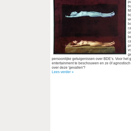
p
b
M
bi
w
bo
c
o
b
c
pr
v
g
persoonlijke getuigenissen over BDE’s. Voor het 
entertainment te beschouwen en ze óf agnostisch te
over deze 'gevallen'?
Lees verder »