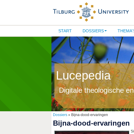
START
DOSSIERS
THEMA'
Lucepedia
Digitale theologische e
Dossiers
» Bijna-dood-ervaringen
Bijna-dood-ervaringen
Si