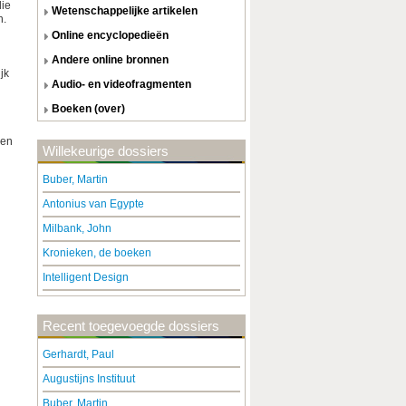
die
wetenschappelijke artikelen
n.
online encyclopedieën
andere online bronnen
jk
audio- en videofragmenten
boeken (over)
 en
Willekeurige dossiers
Buber, Martin
Antonius van Egypte
Milbank, John
Kronieken, de boeken
Intelligent Design
Recent toegevoegde dossiers
Gerhardt, Paul
Augustijns Instituut
Buber, Martin