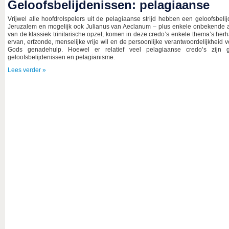
Geloofsbelijdenissen: pelagiaanse
Vrijwel alle hoofdrolspelers uit de pelagiaanse strijd hebben een geloofsbel
Jeruzalem en mogelijk ook Julianus van Aeclanum – plus enkele onbekende au
van de klassiek trinitarische opzet, komen in deze credo’s enkele thema’s her
ervan, erfzonde, menselijke vrije wil en de persoonlijke verantwoordelijkhei
Gods genadehulp. Hoewel er relatief veel pelagiaanse credo’s zijn 
geloofsbelijdenissen en pelagianisme.
Lees verder »