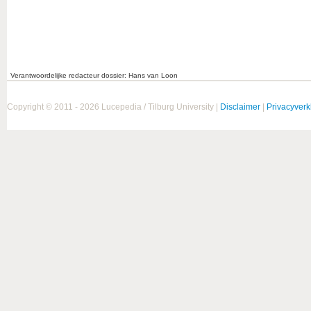
Verantwoordelijke redacteur dossier: Hans van Loon
Copyright © 2011 - 2026 Lucepedia / Tilburg University |
Disclaimer
|
Privacyverk