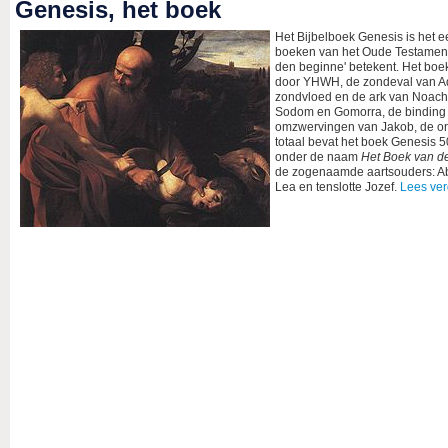
Genesis, het boek
Het Bijbelboek Genesis is het ee
boeken van het Oude Testament
den beginne' betekent. Het boe
door YHWH, de zondeval van Ad
zondvloed en de ark van Noach,
Sodom en Gomorra, de binding v
omzwervingen van Jakob, de ont
totaal bevat het boek Genesis 
onder de naam
Het Boek van d
de zogenaamde aartsouders: Ab
Lea en tenslotte Jozef.
Lees ver