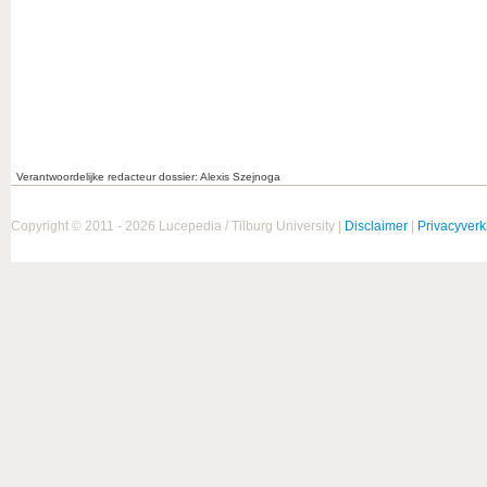
Verantwoordelijke redacteur dossier: Alexis Szejnoga
Copyright © 2011 - 2026 Lucepedia / Tilburg University |
Disclaimer
|
Privacyverk