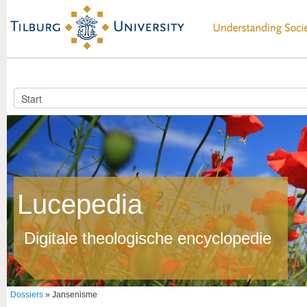
Lucepedia
Digitale theologische encyclopedie
Dossiers
» Jansenisme