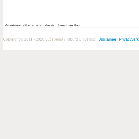
Verantwoordelijke redacteur dossier: Sjoerd van Hoorn
Copyright © 2011 - 2026 Lucepedia / Tilburg University |
Disclaimer
|
Privacyverk