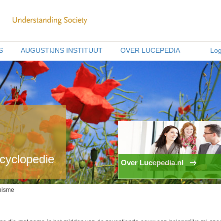
S
AUGUSTIJNS INSTITUUT
OVER LUCEPEDIA
Log
ncyclopedie
Over Lucepedia.nl
nisme