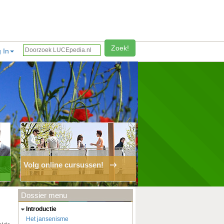
Zoek!
 In
Volg online cursussen!
Dossier menu
introductie
Het jansenisme