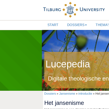
START
DOSSIERS
THEMA'
Lucepedia
Digitale theologische e
Dossiers
»
Jansenisme
»
introductie
» Het janse
Het jansenisme