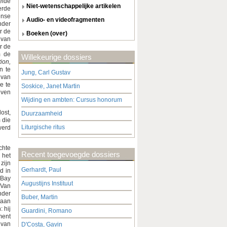
elde
niet-wetenschappelijke artikelen
erde
ense
audio- en videofragmenten
nder
r de
boeken (over)
 van
r de
m de
Willekeurige dossiers
ion,
n te
Jung, Carl Gustav
 van
e te
Soskice, Janet Martin
even
Wijding en ambten: Cursus honorum
ost,
Duurzaamheid
 die
Liturgische ritus
werd
chte
Recent toegevoegde dossiers
 het
zijn
Gerhardt, Paul
d in
 Bay
Augustijns Instituut
 Van
nder
Buber, Martin
taan
 hij
Guardini, Romano
ment
 van
D'Costa, Gavin