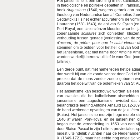
Het jansenisme is een stroming in het katholic
in theologische en politieke debatten in Frankri
boek
Augustinus
(1640; wegens gebrek aan pau
theoloog van Nederlandse komaf, Cornelius Jans
Sedgwick [1] is het echter accurater om de vorm
Hauranne (1581-1643), de abt van St. Cyran (e
Port-Royal, een cisterciënzer klooster waar het 
zogenaamde
solitaires
zich ophielden, kluizen
verhouding tussen genade (verlossing van de zond
d'accord, de prière, pour que le salut vienne 
stemmen om te bidden voor het heil dat van God ko
het jansenisme, dat met name door Antoine Arna
worden werkelijk berouw uit liefde voor God (contr
(attritie).
Een derde punt, dat met name tegen het pelagia
dan wordt hij van de zonde verlost door God of hi
preekte dat de mens zonder zonde geboren wor
daarom het doelwit van de polemieken van St. Au
Het jansenisme kan beschouwd worden als een be
van kwesties die het katholicisme afscheidden
jansenisme een augustianisme revisited dat 
belangrijkste leerling Antoine Arnauld (1612-16
de hand werkende opvattingen van de jezuiëten
(Baius). Het jansenisme met zijn hoge morele eis
1640 af waren Port-Royal en de jansenisten o
begon met de veroordeling in 1653 van een vijft
door Blaise Pascal in zijn Lettres provinciales,
moest uiteindelijk vluchten naar de Nederlanden
XI (1649-1721), maar het leefde nog enige tijd vo