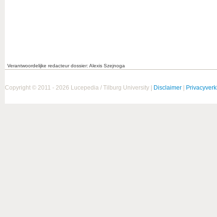
Verantwoordelijke redacteur dossier: Alexis Szejnoga
Copyright © 2011 - 2026 Lucepedia / Tilburg University |
Disclaimer
|
Privacyverk