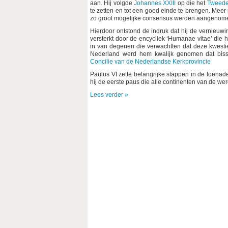
aan. Hij volgde
Johannes XXIII
op die het
Tweede 
te zetten en tot een goed einde te brengen. Meer 
zo groot mogelijke consensus werden aangenomen.
Hierdoor ontstond de indruk dat hij de vernieuw
versterkt door de encycliek ‘Humanae vitae’ di
in van degenen die verwachtten dat deze kwesti
Nederland werd hem kwalijk genomen dat biss
Concilie van de Nederlandse Kerkprovincie
Paulus VI zette belangrijke stappen in de toenad
hij de eerste paus die alle continenten van de wer
Lees verder »