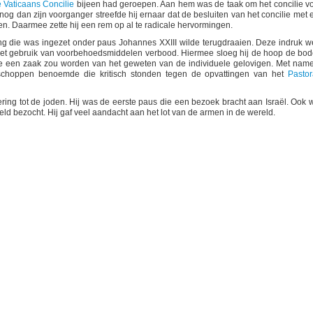
Vaticaans Concilie
bijeen had geroepen. Aan hem was de taak om het concilie vo
nog dan zijn voorganger streefde hij ernaar dat de besluiten van het concilie met 
 Daarmee zette hij een rem op al te radicale hervormingen.
ing die was ingezet onder paus Johannes XXIII wilde terugdraaien. Deze indruk w
e het gebruik van voorbehoedsmiddelen verbood. Hiermee sloeg hij de hoop de bo
e een zaak zou worden van het geweten van de individuele gelovigen. Met name
choppen benoemde die kritisch stonden tegen de opvattingen van het
Pastor
ering tot de joden. Hij was de eerste paus die een bezoek bracht aan Israël. Ook 
eld bezocht. Hij gaf veel aandacht aan het lot van de armen in de wereld.