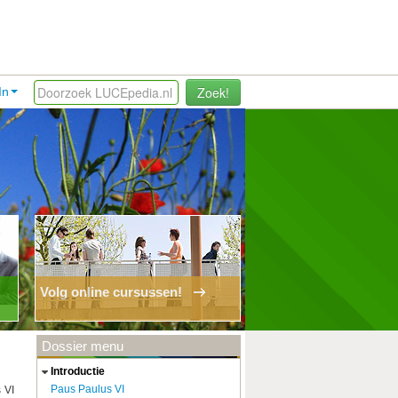
Zoek!
In
Volg online cursussen!
Dossier menu
introductie
Paus Paulus VI
 VI