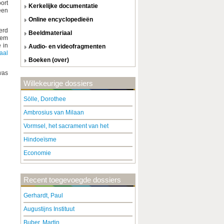
ort
kerkelijke documentatie
een
online encyclopedieën
erd
beeldmateriaal
dem
 in
audio- en videofragmenten
aal
boeken (over)
was
Willekeurige dossiers
Sölle, Dorothee
Ambrosius van Milaan
Vormsel, het sacrament van het
Hindoeïsme
Economie
Recent toegevoegde dossiers
Gerhardt, Paul
Augustijns Instituut
Buber, Martin