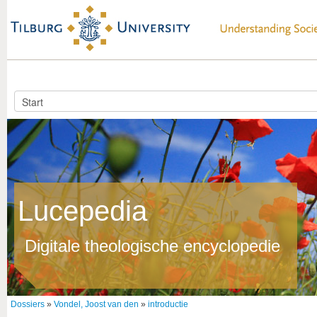
Lucepedia
Digitale theologische encyclopedie
Dossiers
»
Vondel, Joost van den
»
introductie