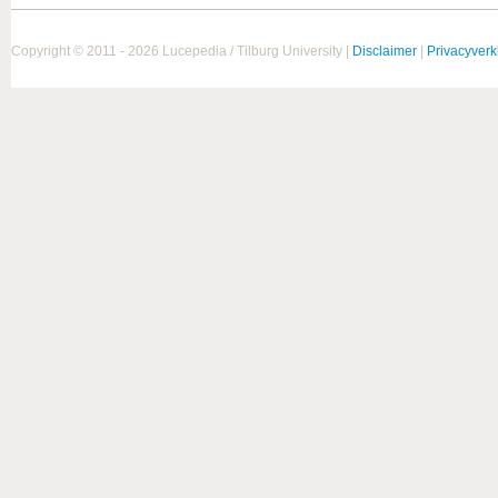
Copyright © 2011 - 2026 Lucepedia / Tilburg University |
Disclaimer
|
Privacyverk