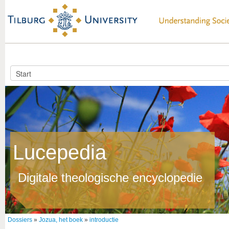
Lucepedia
Digitale theologische encyclopedie
Dossiers
»
Jozua, het boek
»
introductie