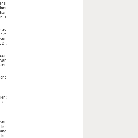
ens,
door
chap
n is
ijze
eeks
 van
 Dit
 een
 van
sten
cht,
ient
lles
 van
 het
zang
 het