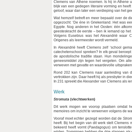
Clemens van Athene noemen. Is hij in Athene u
blijk van een gedegen literaire vorming en heeft
geloof, waar dan later een verdieping van het gee
Wat hemzelf betreft en meer bepaald over de diepe
opgezocht: ‘De éne in Griekenland. Het was ee
Egypte. Nog anderen in het Oosten: één afkomst
geesteskracht de eerste – ben ik iemand op het 
Volgens Eusebius was het Alexandrië waar Cl
Origenes als leermeester wordt vermeld.
In Alexandrië heeft Clemens zelf ‘school gem
catechetenschool spreken? In elk geval beroept h
de apostolische traditie staan. Hun mondelinge
geneesmiddel zijn tegen het vergeten. Om alles
verweven met gevatte en waardevolle uitspraken
Rond 202 kan Clemens naar aanleiding van de
vertrokken zijn. Daar heeft hij als presbyter in
In 231 spreekt die Alexander van Clemens als ie
Werk
Stromata
(vlechtwerken)
Dit werk mogen we voorop plaatsen omdat het
memoires om inzicht te verwerven volgens de war
Vooraf moet echter gezegd worden dat de
Strom
heeft. Bij het begin van dit werk stelt Clemens 
bekeerd heeft vormt (
Paedagogus
) om tenslotte
wijden. Sommigen hebben die drie stappen als d