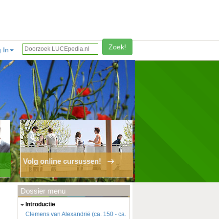
Zoek!
 In
Volg online cursussen!
Dossier menu
introductie
Clemens van Alexandrië (ca. 150 - ca.