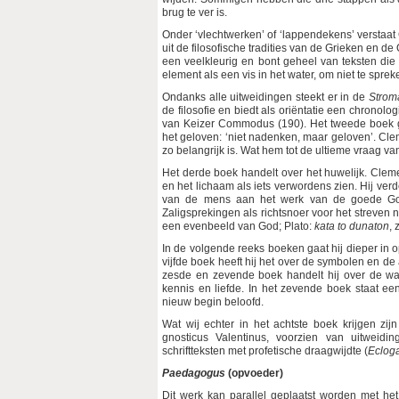
brug te ver is.
Onder ‘vlechtwerken’ of ‘lappendekens’ verstaa
uit de filosofische tradities van de Grieken en de
een veelkleurig en bont geheel van teksten die
element als een vis in het water, om niet te spre
Ondanks alle uitweidingen steekt er in de
Strom
de filosofie en biedt als oriëntatie een chronol
van Keizer Commodus (190). Het tweede boek g
het geloven: ‘niet nadenken, maar geloven’. Cle
zo belangrijk is. Wat hem tot de ultieme vraag van
Het derde boek handelt over het huwelijk. Clemen
en het lichaam als iets verwordens zien. Hij ve
van de mens aan het werk van de goede God.
Zaligsprekingen als richtsnoer voor het streven 
een evenbeeld van God; Plato:
kata to dunaton
, 
In de volgende reeks boeken gaat hij dieper in 
vijfde boek heeft hij het over de symbolen en de 
zesde en zevende boek handelt hij over de war
kennis en liefde. In het zevende boek staat ee
nieuw begin beloofd.
Wat wij echter in het achtste boek krijgen zij
gnosticus Valentinus, voorzien van uitweidin
schriftteksten met profetische draagwijdte (
Eclog
Paedagogus
(opvoeder)
Dit werk kan parallel geplaatst worden met h