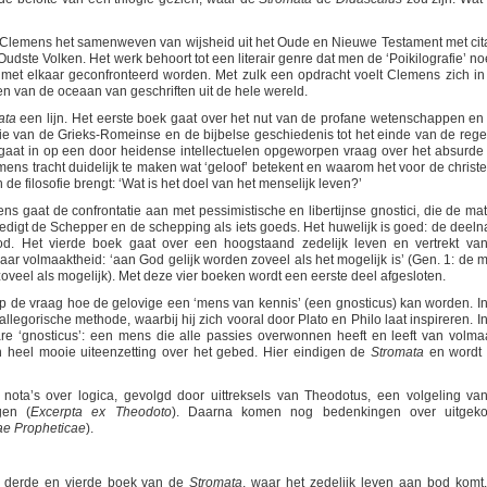
t Clemens het samenweven van wijsheid uit het Oude en Nieuwe Testament met cit
 Oudste Volken. Het werk behoort tot een literair genre dat men de ‘Poikilografie’ no
 met elkaar geconfronteerd worden. Met zulk een opdracht voelt Clemens zich in 
ken van de oceaan van geschriften uit de hele wereld.
ata
een lijn. Het eerste boek gaat over het nut van de profane wetenschappen en
ogie van de Grieks-Romeinse en de bijbelse geschiedenis tot het einde van de rege
aat in op een door heidense intellectuelen opgeworpen vraag over het absurde
mens tracht duidelijk te maken wat ‘geloof’ betekent en waarom het voor de christ
 de filosofie brengt: ‘Wat is het doel van het menselijk leven?’
s gaat de confrontatie aan met pessimistische en libertijnse gnostici, die de mat
rdedigt de Schepper en de schepping als iets goeds. Het huwelijk is goed: de deel
 Het vierde boek gaat over een hoogstaand zedelijk leven en vertrekt va
naar volmaaktheid: ‘aan God gelijk worden zoveel als het mogelijk is’ (Gen. 1: de 
zoveel als mogelijk). Met deze vier boeken wordt een eerste deel afgesloten.
op de vraag hoe de gelovige een ‘mens van kennis’ (een gnosticus) kan worden. In
allegorische methode, waarbij hij zich vooral door Plato en Philo laat inspireren. In
e ‘gnosticus’: een mens die alle passies overwonnen heeft en leeft van volma
n heel mooie uiteenzetting over het gebed. Hier eindigen de
Stromata
en wordt
n nota’s over logica, gevolgd door uittreksels van Theodotus, een volgeling va
gen (
Excerpta ex Theodoto
). Daarna komen nog bedenkingen over uitgek
ae Propheticae
).
et derde en vierde boek van de
Stromata
, waar het zedelijk leven aan bod komt