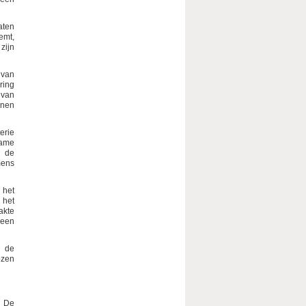
aten
emt,
zijn
 van
ring
 van
enen
erie
name
n de
mens
 het
 het
akte
 een
n de
ozen
. De