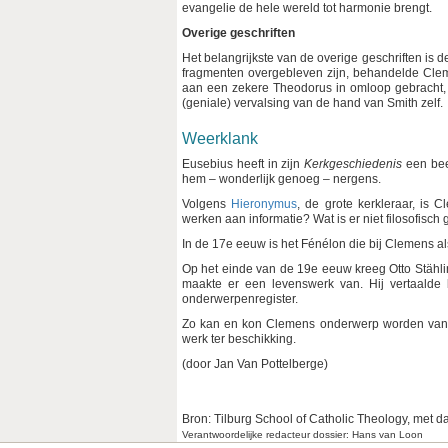
evangelie de hele wereld tot harmonie brengt.
Overige geschriften
Het belangrijkste van de overige geschriften is 
fragmenten overgebleven zijn, behandelde Clem
aan een zekere Theodorus in omloop gebracht, 
(geniale) vervalsing van de hand van Smith zelf.
Weerklank
Eusebius heeft in zijn
Kerkgeschiedenis
een bee
hem – wonderlijk genoeg – nergens.
Volgens
Hieronymus
, de grote kerkleraar, is 
werken aan informatie? Wat is er niet filosofisch
In de 17e eeuw is het Fénélon die bij Clemens al
Op het einde van de 19e eeuw kreeg Otto Stähli
maakte er een levenswerk van. Hij vertaalde
onderwerpenregister.
Zo kan en kon Clemens onderwerp worden van e
werk ter beschikking.
(door Jan Van Pottelberge)
Bron: Tilburg School of Catholic Theology, met d
Verantwoordelijke redacteur dossier: Hans van Loon