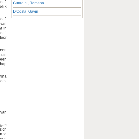
eeft
Guardini, Romano
lijk
D'Costa, Gavin
eeft
 van
r in
en.’
door
 een
s in
 een
chap
tina
lem.
 van
.
ogus
zich
n te
 een