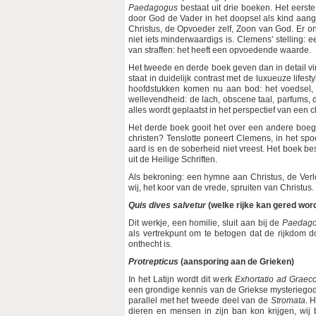
Paedagogus
bestaat uit drie boeken. Het eerst
door God de Vader in het doopsel als kind aange
Christus, de Opvoeder zelf, Zoon van God. Er ont
niet iets minderwaardigs is. Clemens’ stelling: 
van straffen: het heeft een opvoedende waarde.
Het tweede en derde boek geven dan in detail vi
staat in duidelijk contrast met de luxueuze lifes
hoofdstukken komen nu aan bod: het voedsel, d
wellevendheid: de lach, obscene taal, parfums, 
alles wordt geplaatst in het perspectief van een chri
Het derde boek gooit het over een andere boeg 
christen? Tenslotte poneert Clemens, in het spoor
aard is en de soberheid niet vreest. Het boek be
uit de Heilige Schriften.
Als bekroning: een hymne aan Christus, de Ver
wij, het koor van de vrede, spruiten van Christus
Quis dives salvetur
(welke rijke kan gered wor
Dit werkje, een homilie, sluit aan bij de
Paedag
als vertrekpunt om te betogen dat de rijkdom d
onthecht is.
Protrepticus
(aansporing aan de Grieken)
In het Latijn wordt dit werk
Exhortatio ad Graec
een grondige kennis van de Griekse mysteriegods
parallel met het tweede deel van de
Stromata
. 
dieren en mensen in zijn ban kon krijgen, wij