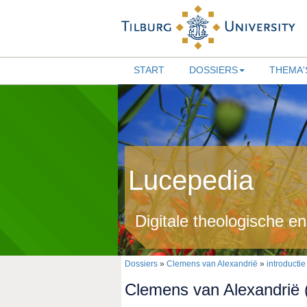
START
DOSSIERS
THEMA'
Lucepedia
Digitale theologische e
Dossiers
»
Clemens van Alexandrië
»
introductie
Clemens van Alexandrië (