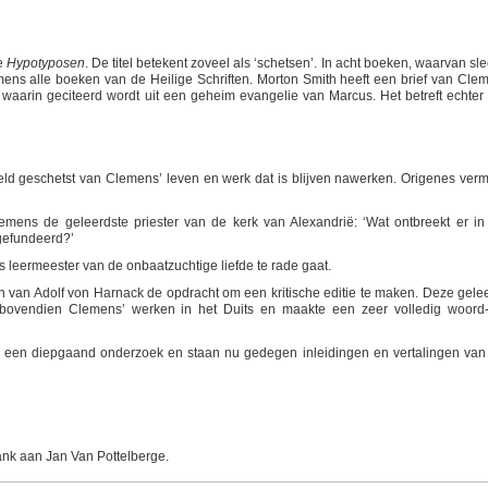
de
Hypotyposen
. De titel betekent zoveel als ‘schetsen’. In acht boeken, waarvan sle
ens alle boeken van de Heilige Schriften. Morton Smith heeft een brief van Cle
waarin geciteerd wordt uit een geheim evangelie van Marcus. Het betreft echter
ld geschetst van Clemens’ leven en werk dat is blijven nawerken. Origenes verm
Clemens de geleerdste priester van de kerk van Alexandrië: ‘Wat ontbreekt er in 
 gefundeerd?’
s leermeester van de onbaatzuchtige liefde te rade gaat.
n van Adolf von Harnack de opdracht om een kritische editie te maken. Deze gele
 bovendien Clemens’ werken in het Duits en maakte een zeer volledig woord
en diepgaand onderzoek en staan nu gedegen inleidingen en vertalingen van 
ank aan Jan Van Pottelberge.