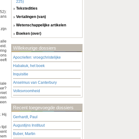
225)
tekstedities
52):
lans
vertalingen (van)
wetenschappelijke artikelen
zijn
boeken (over)
alle
eid.
Willekeurige dossiers
ring
 ons
Apocriefen: vroegchristelijke
eeft
Habakuk, het boek
Inquisitie
Anselmus van Canterbury
iale
aar?
Volksvroomheid
niet
eren
 een
Recent toegevoegde dossiers
 Hij
Gerhardt, Paul
Augustijns Instituut
tijd
kent
Buber, Martin
 hem