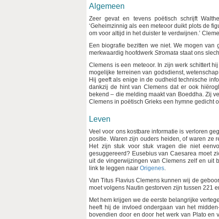
Algemeen
Zeer gevat en tevens poëtisch schrijft Walth
‘Geheimzinnig als een meteoor duikt plots de figu
om voor altijd in het duister te verdwijnen.’ Clem
Een biografie bezitten we niet. We mogen van ge
merkwaardig hoofdwerk
Stromata
staat ons slech
Clemens is een meteoor. In zijn werk schittert hi
mogelijke terreinen van godsdienst, wetenscha
Hij geeft als enige in de oudheid technische in
dankzij de hint van Clemens dat er ook hiërog
bekend – die melding maakt van Boeddha. Zij vere
Clemens in poëtisch Grieks een hymne gedicht o
Leven
Veel voor ons kostbare informatie is verloren gega
positie. Waren zijn ouders heiden, of waren ze r
Het zijn stuk voor stuk vragen die niet een
gesuggereerd? Eusebius van Caesarea moet zich
uit de vingerwijzingen van Clemens zelf en uit b
link te leggen naar
Origenes
.
Van Titus Flavius Clemens kunnen wij de geboorte
moet volgens Nautin gestorven zijn tussen 221 e
Met hem krijgen we de eerste belangrijke vertegen
heeft hij de invloed ondergaan van het midden-
bovendien door en door het werk van Plato en