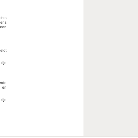
chts
mens
 een
eldt
zijn
erde
- en
zijn