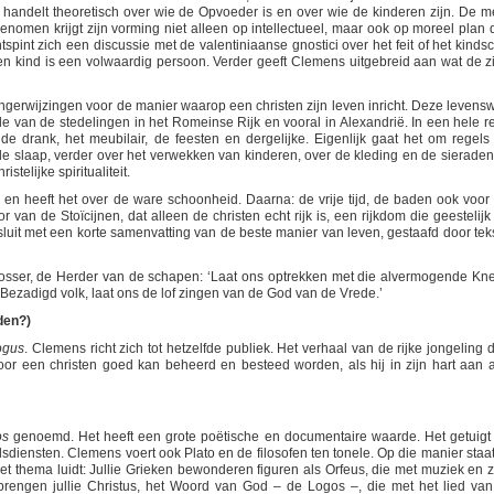
e handelt theoretisch over wie de Opvoeder is en over wie de kinderen zijn. De m
nomen krijgt zijn vorming niet alleen op intellectueel, maar ook op moreel plan 
spint zich een discussie met de valentiniaanse gnostici over het feit of het kinds
een kind is een volwaardig persoon. Verder geeft Clemens uitgebreid aan wat de zi
ngerwijzingen voor de manier waarop een christen zijn leven inricht. Deze levensw
tyle van de stedelingen in het Romeinse Rijk en vooral in Alexandrië. In een hele r
e drank, het meubilair, de feesten en dergelijke. Eigenlijk gaat het om regels
de slaap, verder over het verwekken van kinderen, over de kleding en de sieraden.
stelijke spiritualiteit.
en heeft het over de ware schoonheid. Daarna: de vrije tijd, de baden ook voor
 van de Stoïcijnen, dat alleen de christen echt rijk is, een rijkdom die geestelijk
sluit met een korte samenvatting van de beste manier van leven, gestaafd door tek
losser, de Herder van de schapen: ‘Laat ons optrekken met die alvermogende Kne
. Bezadigd volk, laat ons de lof zingen van de God van de Vrede.’
den?)
ogus
. Clemens richt zich tot hetzelfde publiek. Het verhaal van de rijke jongeling d
oor een christen goed kan beheerd en besteed worden, als hij in zijn hart aan a
os
genoemd. Het heeft een grote poëtische en documentaire waarde. Het getuigt
diensten. Clemens voert ook Plato en de filosofen ten tonele. Op die manier staat
Het thema luidt: Jullie Grieken bewonderen figuren als Orfeus, die met muziek en 
 brengen jullie Christus, het Woord van God – de Logos –, die met het lied van