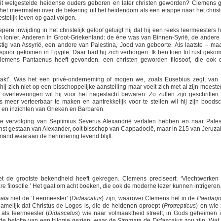
it welgestelde heidense ouders geboren en later christen geworden? Clemens g
 het meermalen over de bekering uit het heidendom als een etappe naar het christe
stelijk leven op gaat volgen.
re inwijding in het christelijk geloof getuigt hij dat hij een reeks leermeesters h
n Ionier. Anderen in Groot-Griekenland: de éne was van Binnen-Syrië, de andere
ig van Assyrië, een andere van Palestina, Jood van geboorte. Als laatste – maa
spoor gekomen in Egypte. Daar had hij zich verborgen. Ik ben toen tot rust gekom
emens Pantaenus heeft gevonden, een christen geworden filosoof, die ook 
aakt’. Was het een privé-onderneming of mogen we, zoals Eusebius zegt, van
ij zich niet op een bisschoppelijke aanstelling maar voelt zich met al zijn meester
 overleveringen wil hij voor het nageslacht bewaren. Zo zullen zijn geschriften
 meer verteerbaar te maken en aantrekkelijk voor te stellen wil hij zijn boods
 en inzichten van Grieken en Barbaren.
 vervolging van Septimius Severus Alexandrië verlaten hebben en naar Pales
 dienst gestaan van Alexander, ooit bisschop van Cappadocië, maar in 215 van Jeruza
mand waaraan de herinnering levend blijft.
 de grootste bekendheid heeft gekregen. Clemens preciseert: ‘Vlechtwerken
e filosofie.’ Het gaat om acht boeken, die ook de moderne lezer kunnen intrigeren
ata
niet de ‘Leermeester’ (
Didascalus
) zijn, waarover Clemens het in de
Paedag
namelijk dat Christus de Logos is, die de heidenen oproept (
Protrepticus
) en wie 
 als leermeester (
Didascalus
) wie naar volmaaktheid streeft, in Gods geheimen i
e belofte van een trilogie gezien, waar de
Stromata
de
Didascalus
zou zijn. Wat