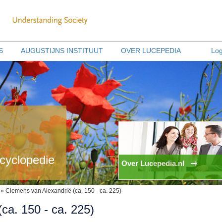
S
AUGUSTIJNS INSTITUUT
OVER LUCEPEDIA
Log
ncyclopedie
Over Lucepedia.nl
» Clemens van Alexandrië (ca. 150 - ca. 225)
ca. 150 - ca. 225)