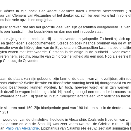
er Völker in zijn boek
Der wahre Gnostiker nach Clemens Alexandrinus
(19
ur van Clemens van Alexandrië uit het donker op, schittert een korte tijd in volle g
ens is in vele opzichten ongrijpbaar.
luk spreken dat ons het grootste deel van zijn geschriften overgeleverd is. Van 
ts één handschrift ter beschikking en dan nog niet in goede staat.
j door zijn grote belezenheid. Hij is een levende encyclopedie. Zo heeft hij zich op 
p en geschiedenis gedocumenteerd. Steeds op zoek naar de bronnen van de wijsh
formatie over de hiëroglyfen van de Egyptenaren. Champollion kwam tot de ontcijfe
lyfen waren met letterwaarde. Clemens is de enige in de oudheid – voor zover
ren hem, zegt hij, omwille van zijn grote heiligheid als een god. Nog als eerste h
p Christus, de Opvoeder.
an: de plaats van zijn geboorte, zijn familie, de datum van zijn overlijden, zijn soc
eeds christen? Welke literaire en filosofische vorming heeft hij doorgemaakt en w
voudig beantwoord kunnen worden. En toch, hoeveel wordt er in zijn werken 
 dezelfde vragen hebben gesteld. Hij heeft gepoogd een en ander te reconstru
ewaarde brieven. Hij geeft hij in zijn
Kerkgeschiedenis
een kort bericht en tracht
 situeren rond 150. Zijn bloeiperiode gaat van 190 tot een stuk in de derde eeuw.
n 231.
woordiger van de christelijke theologie in Alexandrië. Zoals vele filosofen van zijn 
platonisme en van de Stoa. Hij was zeer vertrouwd met de Griekse cultuur. Hij 
 van
Philo van Alexandrië
. Epiphanius van Salamis (4e eeuw) zegt dat sommigen