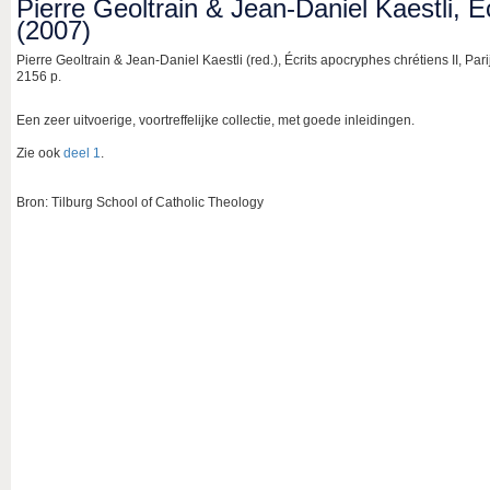
Pierre Geoltrain & Jean-Daniel Kaestli, É
(2007)
Pierre Geoltrain & Jean-Daniel Kaestli (red.), Écrits apocryphes chrétiens II, Pari
2156 p.
Een zeer uitvoerige, voortreffelijke collectie, met goede inleidingen.
Zie ook
deel 1
.
Bron: Tilburg School of Catholic Theology