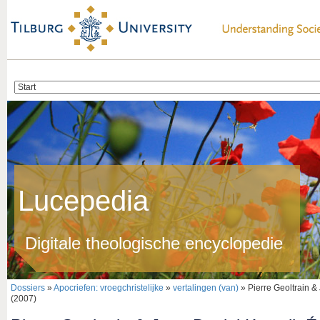
Lucepedia
Digitale theologische encyclopedie
Dossiers
»
Apocriefen: vroegchristelijke
»
vertalingen (van)
» Pierre Geoltrain & 
(2007)