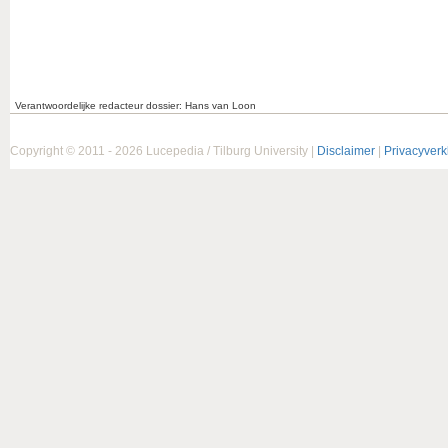
Verantwoordelijke redacteur dossier: Hans van Loon
Copyright © 2011 - 2026 Lucepedia / Tilburg University |
Disclaimer
|
Privacyverk