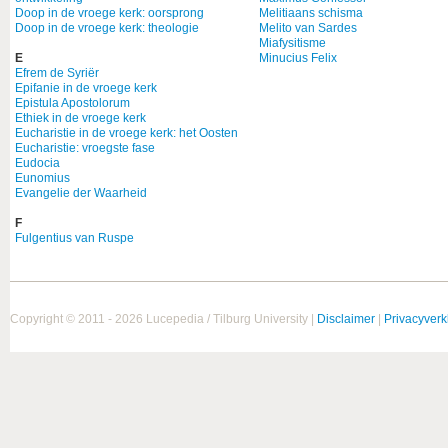
Doop in de vroege kerk: oorsprong
Melitiaans schisma
Doop in de vroege kerk: theologie
Melito van Sardes
Miafysitisme
E
Minucius Felix
Efrem de Syriër
Epifanie in de vroege kerk
Epistula Apostolorum
Ethiek in de vroege kerk
Eucharistie in de vroege kerk: het Oosten
Eucharistie: vroegste fase
Eudocia
Eunomius
Evangelie der Waarheid
F
Fulgentius van Ruspe
Copyright © 2011 - 2026 Lucepedia / Tilburg University |
Disclaimer
|
Privacyverk