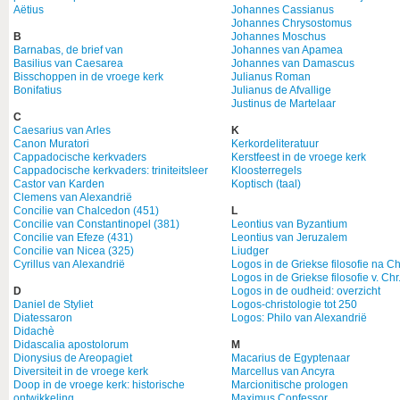
Aëtius
Johannes Cassianus
Johannes Chrysostomus
B
Johannes Moschus
Barnabas, de brief van
Johannes van Apamea
Basilius van Caesarea
Johannes van Damascus
Bisschoppen in de vroege kerk
Julianus Roman
Bonifatius
Julianus de Afvallige
Justinus de Martelaar
C
Caesarius van Arles
K
Canon Muratori
Kerkordeliteratuur
Cappadocische kerkvaders
Kerstfeest in de vroege kerk
Cappadocische kerkvaders: triniteitsleer
Kloosterregels
Castor van Karden
Koptisch (taal)
Clemens van Alexandrië
Concilie van Chalcedon (451)
L
Concilie van Constantinopel (381)
Leontius van Byzantium
Concilie van Efeze (431)
Leontius van Jeruzalem
Concilie van Nicea (325)
Liudger
Cyrillus van Alexandrië
Logos in de Griekse filosofie na Ch
Logos in de Griekse filosofie v. Chr
D
Logos in de oudheid: overzicht
Daniel de Styliet
Logos-christologie tot 250
Diatessaron
Logos: Philo van Alexandrië
Didachè
Didascalia apostolorum
M
Dionysius de Areopagiet
Macarius de Egyptenaar
Diversiteit in de vroege kerk
Marcellus van Ancyra
Doop in de vroege kerk: historische
Marcionitische prologen
ontwikkeling
Maximus Confessor