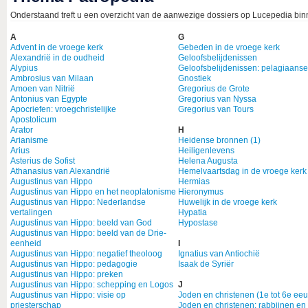
Onderstaand treft u een overzicht van de aanwezige dossiers op Lucepedia bi
A
G
Advent in de vroege kerk
Gebeden in de vroege kerk
Alexandrië in de oudheid
Geloofsbelijdenissen
Alypius
Geloofsbelijdenissen: pelagiaans
Ambrosius van Milaan
Gnostiek
Amoen van Nitrië
Gregorius de Grote
Antonius van Egypte
Gregorius van Nyssa
Apocriefen: vroegchristelijke
Gregorius van Tours
Apostolicum
Arator
H
Arianisme
Heidense bronnen (1)
Arius
Heiligenlevens
Asterius de Sofist
Helena Augusta
Athanasius van Alexandrië
Hemelvaartsdag in de vroege kerk
Augustinus van Hippo
Hermias
Augustinus van Hippo en het neoplatonisme
Hieronymus
Augustinus van Hippo: Nederlandse
Huwelijk in de vroege kerk
vertalingen
Hypatia
Augustinus van Hippo: beeld van God
Hypostase
Augustinus van Hippo: beeld van de Drie-
eenheid
I
Augustinus van Hippo: negatief theoloog
Ignatius van Antiochië
Augustinus van Hippo: pedagogie
Isaak de Syriër
Augustinus van Hippo: preken
Augustinus van Hippo: schepping en Logos
J
Augustinus van Hippo: visie op
Joden en christenen (1e tot 6e ee
priesterschap
Joden en christenen: rabbijnen en